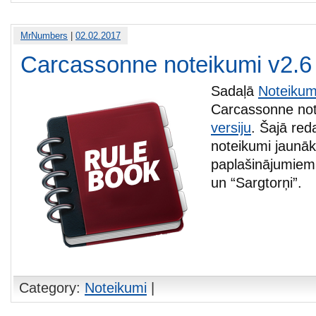
MrNumbers
|
02.02.2017
Carcassonne noteikumi v2.6
Sadaļā
Noteikum
Carcassonne no
versiju
. Šajā reda
noteikumi jaunā
paplašinājumiem
un “Sargtorņi”.
Category:
Noteikumi
|