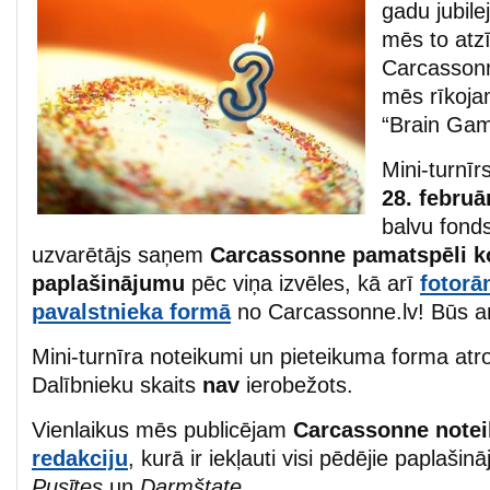
gadu jubilej
mēs to atz
Carcassonn
mēs rīkoja
“Brain Gam
Mini-turnīr
28. februā
balvu fonds 
uzvarētājs saņem
Carcassonne pamatspēli k
paplašinājumu
pēc viņa izvēles, kā arī
fotorā
pavalstnieka formā
no Carcassonne.lv! Būs arī
Mini-turnīra noteikumi un pieteikuma forma at
Dalībnieku skaits
nav
ierobežots.
Vienlaikus mēs publicējam
Carcassonne not
redakciju
, kurā ir iekļauti visi pēdējie paplašin
Pusītes
un
Darmštate.