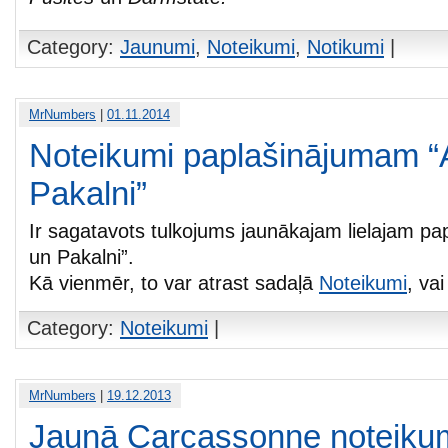
Category:
Jaunumi
,
Noteikumi
,
Notikumi
|
MrNumbers
|
01.11.2014
Noteikumi paplašinājumam “
Pakalni”
Ir sagatavots tulkojums jaunākajam lielajam pa
un Pakalni”.
Kā vienmēr, to var atrast sadaļā
Noteikumi
, va
Category:
Noteikumi
|
MrNumbers
|
19.12.2013
Jaunā Carcassonne noteikum