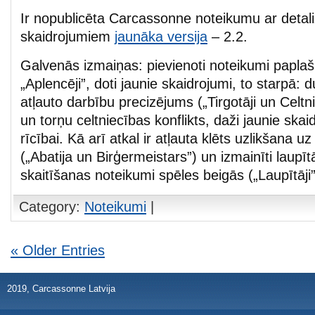
Ir nopublicēta Carcassonne noteikumu ar detal
skaidrojumiem
jaunāka versija
– 2.2.
Galvenās izmaiņas: pievienoti noteikumi papl
„Aplencēji”, doti jaunie skaidrojumi, to starpā: 
atļauto darbību precizējums („Tirgotāji un Celtniek
un torņu celtniecības konflikts, daži jaunie sk
rīcībai. Kā arī atkal ir atļauta klēts uzlikšana u
(„Abatija un Birģermeistars”) un izmainīti laupī
skaitīšanas noteikumi spēles beigās („Laupītāji”
Category:
Noteikumi
|
« Older Entries
2019, Carcassonne Latvija