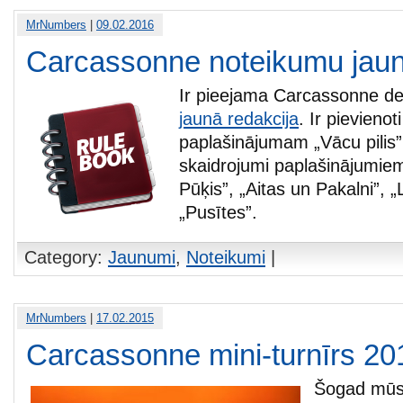
MrNumbers
|
09.02.2016
Carcassonne noteikumu jaun
Ir pieejama Carcassonne de
jaunā redakcija
. Ir pievienot
paplašinājumam „Vācu pilis”,
skaidrojumi paplašinājumie
Pūķis”, „Aitas un Pakalni”, „
„Pusītes”.
Category:
Jaunumi
,
Noteikumi
|
MrNumbers
|
17.02.2015
Carcassonne mini-turnīrs 20
Šogad mūsu