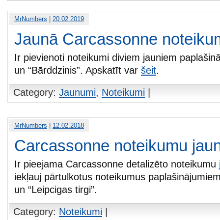
MrNumbers
|
20.02.2019
Jaunā Carcassonne noteikum
Ir pievienoti noteikumi diviem jauniem paplašin
un “Bārddzinis”. Apskatīt var
šeit
.
Category:
Jaunumi
,
Noteikumi
|
MrNumbers
|
12.02.2018
Carcassonne noteikumu jaun
Ir pieejama Carcassonne detalizēto noteikumu
iekļauj pārtulkotus noteikumus paplašinājumie
un “Leipcigas tirgi”.
Category:
Noteikumi
|