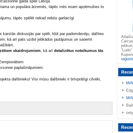
rcassonne
galda spēli Latvijā.
azīstama un populāra ārzemēs, tāpēc mēs esam apņēmušies to
nājumu, tāpēc spēlēt nekad nebūs garlaicīgi.
s karstās diskusijās par spēli, kļūt par padomdevēju, dalīties
Atlai
jiem, kā arī pats uzdot jebkādus jautājumus un saņemt
Carca
pašībām.
jebkur
“Ludo” 
izētiem skaidrojumiem
,
kā arī
detalizētus noteikumus tās
Kupo
reģistr
 čempionātiem.
assonne
paplašinājumiem.
Rece
jekta dalībnieku! Visi mūsu dalībnieki ir brīvprātīgi cilvēki,
MrN
Edg
MrN
Bai
onl
Recen