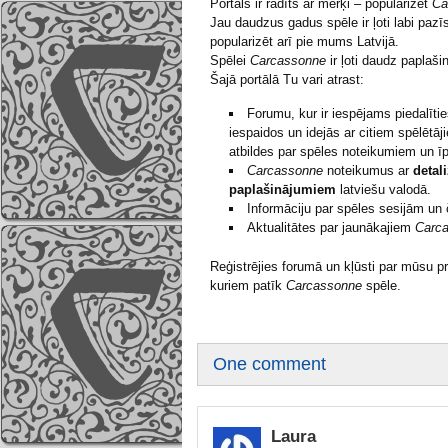
Portāls ir radīts ar mērķi – popularizēt
Ca
Jau daudzus gadus spēle ir ļoti labi p
popularizēt arī pie mums Latvijā.
Spēlei
Carcassonne
ir ļoti daudz paplaši
Šajā portālā Tu vari atrast:
Forumu, kur ir iespējams piedalītie
iespaidos un idejās ar citiem spēlētā
atbildes par spēles noteikumiem un ī
Carcassonne
noteikumus ar
detal
paplašinājumiem
latviešu valodā.
Informāciju par spēles sesijām un
Aktualitātes par jaunākajiem
Carc
Reģistrējies forumā un kļūsti par mūsu pro
kuriem patīk
Carcassonne
spēle.
One comment
Laura