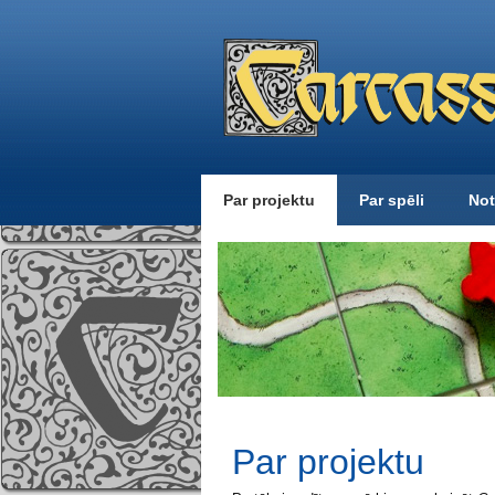
Par projektu
Par spēli
Not
Par projektu