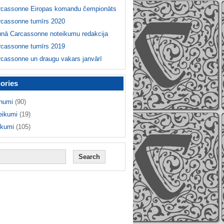
rcassonne Eiropas komandu čempionāts
cassonne turnīrs 2020
unā Carcassonne noteikumu redakcija
cassonne turnīrs 2019
cassonne un draugu vakars janvārī
ories
numi
(90)
eikumi
(19)
ikumi
(105)