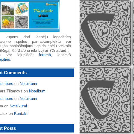
žu kupons dod iespēju iegadāties
ssonne
spēles pamatkomplektu vai
u tās paplašinājumu galda spēļu veikalā
(Rīga, Kr. Barona ielā 55) ar
7% atlaidi
.
nu var lejuplādēt
forumā
, iepriekš
ējoties
.
nt Comments
umbers
on
Noteikumi
ars Tiltanovs
on
Noteikumi
umbers
on
Noteikumi
ba
on
Noteikumi
yalex
on
Kontakti
t Posts