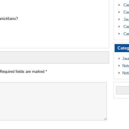
Ca
Car
ganizēšanu?
Ja
Car
Car
Categ
Jau
Not
Required fields are marked
*
Not