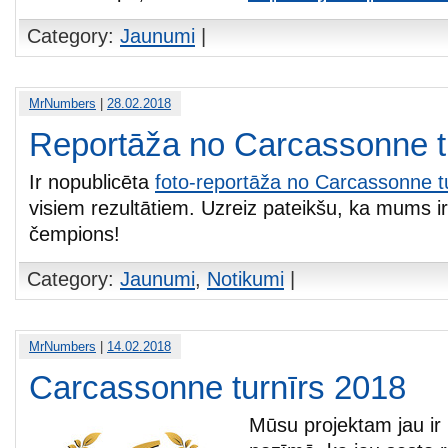
Category:
Jaunumi
|
MrNumbers
|
28.02.2018
Reportāža no Carcassonne t
Ir nopublicēta
foto-reportāža no Carcassonne t
visiem rezultātiem. Uzreiz pateikšu, ka mums ir
čempions!
Category:
Jaunumi
,
Notikumi
|
MrNumbers
|
14.02.2018
Carcassonne turnīrs 2018
Mūsu projektam jau ir 