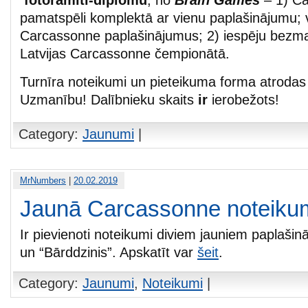
fotorāmīti-diplomu
; no
Brain Games
– 1) C
pamatspēli komplektā ar vienu paplašinājumu; 
Carcassonne paplašinājumus; 2) iespēju bezma
Latvijas Carcassonne čempionātā.
Turnīra noteikumi un pieteikuma forma atroda
Uzmanību! Dalībnieku skaits
ir
ierobežots!
Category:
Jaunumi
|
MrNumbers
|
20.02.2019
Jaunā Carcassonne noteikum
Ir pievienoti noteikumi diviem jauniem paplašin
un “Bārddzinis”. Apskatīt var
šeit
.
Category:
Jaunumi
,
Noteikumi
|