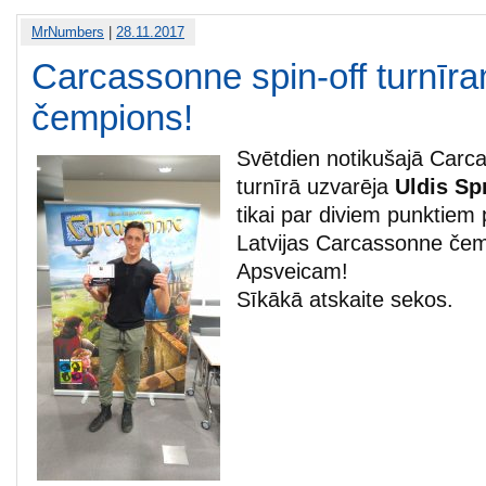
MrNumbers
|
28.11.2017
Carcassonne spin-off turnīra
čempions!
Svētdien notikušajā Carca
turnīrā uzvarēja
Uldis Sp
tikai par diviem punktiem
Latvijas Carcassonne čem
Apsveicam!
Sīkākā atskaite sekos.