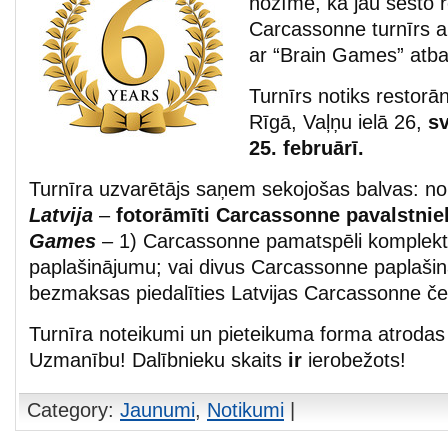
nozīmē, ka jau sesto re
Carcassonne turnīrs a
ar “Brain Games” atba
Turnīrs notiks restorā
Rīgā, Vaļņu ielā 26,
sv
25. februārī.
Turnīra uzvarētājs saņem sekojošas balvas: n
Latvija
–
fotorāmīti Carcassonne pavalstnie
Games
– 1) Carcassonne pamatspēli komplekt
paplašinājumu; vai divus Carcassonne paplašin
bezmaksas piedalīties Latvijas Carcassonne č
Turnīra noteikumi un pieteikuma forma atroda
Uzmanību! Dalībnieku skaits
ir
ierobežots!
Category:
Jaunumi
,
Notikumi
|