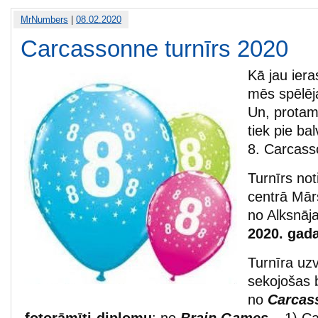
MrNumbers
|
08.02.2020
Carcassonne turnīrs 2020
Kā jau iera
mēs spēlē
Un, protams
tiek pie ba
8. Carcass
Turnīrs no
centrā Mārs
no Alksnāja
2020. gada
Turnīra uz
sekojošas 
no
Carcas