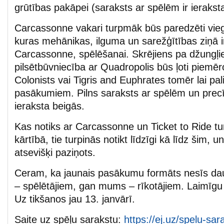
grūtības pakāpei (saraksts ar spēlēm ir ierakst
Carcassonne vakari turpmāk būs paredzēti vie
kuras mehānikas, ilguma un sarežģītības ziņā ir
Carcassonne, spēlēšanai. Skrējiens pa džungļi
pilsētbūvniecība ar Quadropolis būs ļoti piemēr
Colonists vai Tigris and Euphrates tomēr lai pal
pasākumiem. Pilns saraksts ar spēlēm un precīzāk
ieraksta beigās.
Kas notiks ar Carcassonne un Ticket to Ride tu
kārtībā, tie turpinās notikt līdzīgi kā līdz šim, u
atsevišķi paziņots.
Ceram, ka jaunais pasākumu formāts nesīs da
– spēlētājiem, gan mums – rīkotājiem. Laimīgu
Uz tikšanos jau 13. janvārī.
Saite uz spēļu sarakstu:
https://ej.uz/spelu-sar