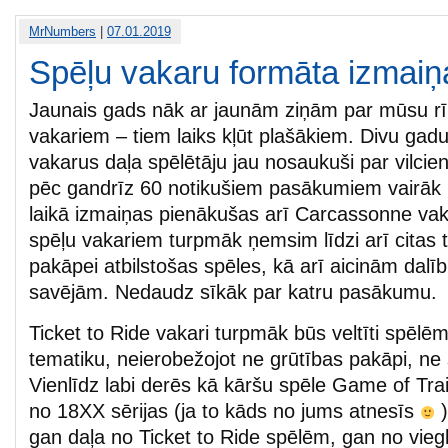
MrNumbers
|
07.01.2019
Spēļu vakaru formāta izmaiņ
Jaunais gads nāk ar jaunām ziņām par mūsu rī
vakariem – tiem laiks kļūt plašākiem. Divu gadu 
vakarus daļa spēlētāju jau nosaukuši par vilcie
pēc gandrīz 60 notikušiem pasākumiem vairāk
laikā izmaiņas pienākušas arī Carcassonne va
spēļu vakariem turpmāk ņemsim līdzi arī citas 
pakāpei atbilstošas spēles, kā arī aicinām dalī
savējām. Nedaudz sīkāk par katru pasākumu.
Ticket to Ride vakari turpmāk būs veltīti spēlēm
tematiku, neierobežojot ne grūtības pakāpi, ne
Vienlīdz labi derēs kā kāršu spēle Game of Tra
no 18XX sērijas (ja to kāds no jums atnesīs
)
gan daļa no Ticket to Ride spēlēm, gan no viegla