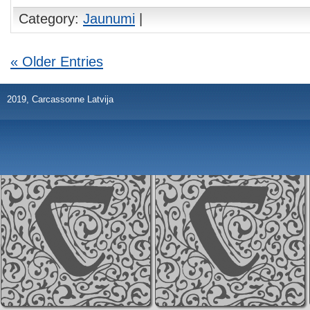
Category:
Jaunumi
|
« Older Entries
2019, Carcassonne Latvija