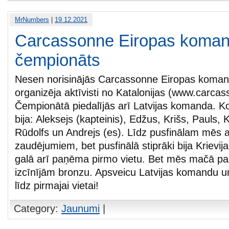
MrNumbers
|
19.12.2021
Carcassonne Eiropas koma
čempionāts
Nesen norisinājās Carcassonne Eiropas koman
organizēja aktīvisti no Katalonijas (www.carcas
Čempionātā piedalījās arī Latvijas komanda. 
bija: Aleksejs (kapteinis), Edžus, Krišs, Pauls, K
Rūdolfs un Andrejs (es). Līdz pusfinālam mēs
zaudējumiem, bet pusfinālā stiprāki bija Krievija
galā arī paņēma pirmo vietu. Bet mēs mačā par
izcīnījām bronzu. Apsveicu Latvijas komandu u
līdz pirmajai vietai!
Category:
Jaunumi
|