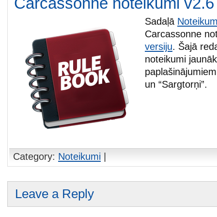
Carcassonne noteikumi v2.6
Sadaļā
Noteikum
Carcassonne no
versiju
. Šajā reda
noteikumi jaunā
paplašinājumiem
un “Sargtorņi”.
Category:
Noteikumi
|
Leave a Reply