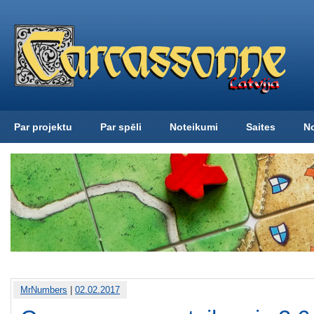
Par projektu
Par spēli
Noteikumi
Saites
N
MrNumbers
|
02.02.2017