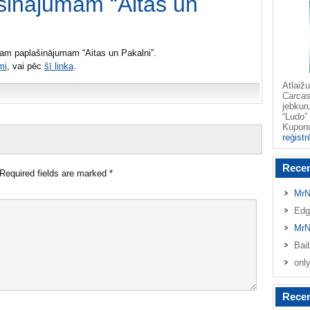
šinājumam “Aitas un
ajam paplašinājumam “Aitas un Pakalni”.
mi
, vai pēc
šī linka
.
Atlai
Carca
jebkur
“Ludo” 
Kupo
reģistr
Rece
Required fields are marked
*
MrN
Edg
MrN
Bai
onl
Recen