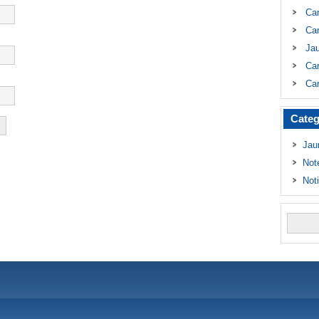
Ca
Car
Ja
Car
Car
Categ
Jau
Not
Not