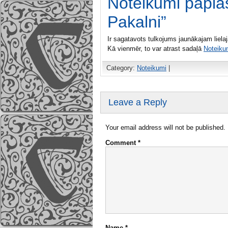
Noteikumi papla
Pakalni”
Ir sagatavots tulkojums jaunākajam liel
Kā vienmēr, to var atrast sadaļā
Noteiku
Category:
Noteikumi
|
Leave a Reply
Your email address will not be published.
Comment
*
Name
*