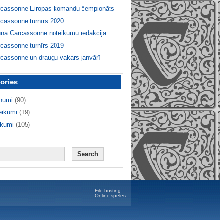
rcassonne Eiropas komandu čempionāts
cassonne turnīrs 2020
unā Carcassonne noteikumu redakcija
cassonne turnīrs 2019
cassonne un draugu vakars janvārī
ories
numi
(90)
eikumi
(19)
ikumi
(105)
File hosting
Online speles