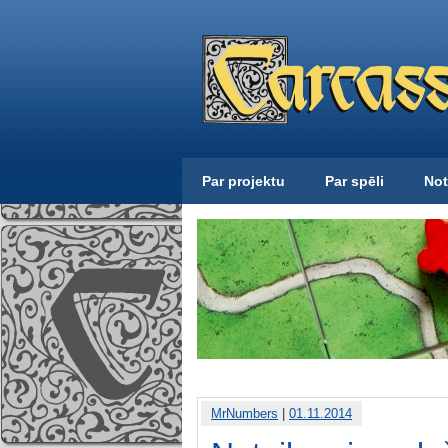
Par projektu
Par spēli
Not
MrNumbers
|
01.11.2014