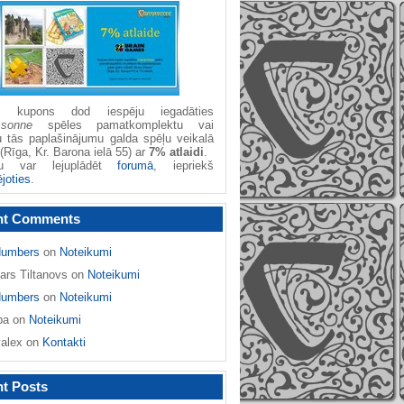
žu kupons dod iespēju iegadāties
ssonne
spēles pamatkomplektu vai
u tās paplašinājumu galda spēļu veikalā
(Rīga, Kr. Barona ielā 55) ar
7% atlaidi
.
nu var lejuplādēt
forumā
, iepriekš
ējoties
.
nt Comments
umbers
on
Noteikumi
ars Tiltanovs
on
Noteikumi
umbers
on
Noteikumi
ba
on
Noteikumi
yalex
on
Kontakti
t Posts