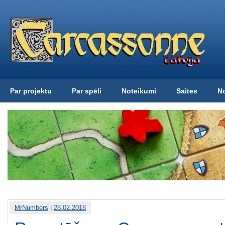
Par projektu
Par spēli
Noteikumi
Saites
N
MrNumbers
|
28.02.2018