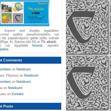
žu kupons dod iespēju iegadāties
ssonne
spēles pamatkomplektu vai
u tās paplašinājumu galda spēļu veikalā
(Rīga, Kr. Barona ielā 55) ar
7% atlaidi
.
nu var lejuplādēt
forumā
, iepriekš
ējoties
.
nt Comments
umbers
on
Noteikumi
ars Tiltanovs
on
Noteikumi
umbers
on
Noteikumi
ba
on
Noteikumi
yalex
on
Kontakti
t Posts