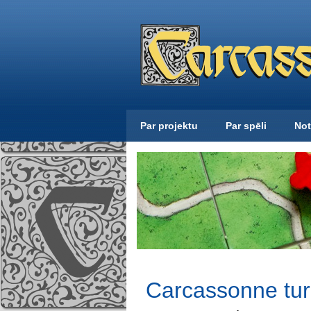
Par projektu
Par spēli
Not
Carcassonne tur