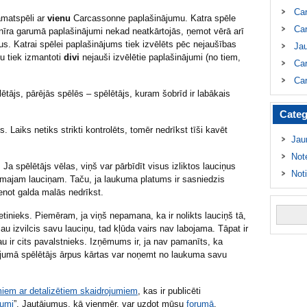
Ca
amatspēli ar
vienu
Carcassonne paplašinājumu. Katra spēle
Car
turnīra garumā paplašinājumi nekad neatkārtojās, ņemot vērā arī
us. Katrai spēlei paplašinājums tiek izvēlēts pēc nejaušības
Ja
tu tiek izmantoti
divi
nejauši izvēlētie paplašinājumi (no tiem,
Car
Car
ētājs, pārējās spēlēs – spēlētājs, kuram šobrīd ir labākais
Categ
. Laiks netiks strikti kontrolēts, tomēr nedrīkst tīši kavēt
Jau
Not
. Ja spēlētājs vēlas, viņš var pārbīdīt visus izliktos lauciņus
Not
ekamajam lauciņam. Taču, ja laukuma platums ir sasniedzis
enot galda malās nedrīkst.
pretinieks. Piemēram, ja viņš nepamana, ka ir nolikts lauciņš tā,
au izvilcis savu lauciņu, tad kļūda vairs nav labojama. Tāpat ir
u ir cits pavalstnieks. Izņēmums ir, ja nav pamanīts, ka
ījumā spēlētājs ārpus kārtas var noņemt no laukuma savu
iem ar detalizētiem skaidrojumiem
, kas ir publicēti
kumi
”. Jautājumus, kā vienmēr, var uzdot mūsu
forumā
.