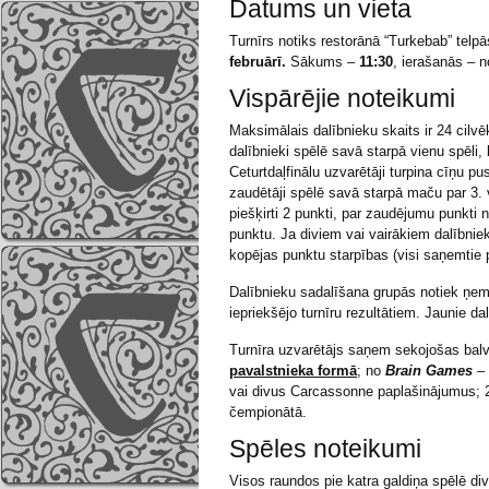
Datums un vieta
Turnīrs notiks restorānā “Turkebab” telpā
februārī.
Sākums –
11:30
, ierašanās – n
Vispārējie noteikumi
Maksimālais dalībnieku skaits ir 24 cilvēk
dalībnieki spēlē savā starpā vienu spēli, 
Ceturtdaļfinālu uzvarētāji turpina cīņu pu
zaudētāji spēlē savā starpā maču par 3. 
piešķirti 2 punkti, par zaudējumu punkti
punktu. Ja diviem vai vairākiem dalībnie
kopējas punktu starpības (visi saņemtie p
Dalībnieku sadalīšana grupās notiek ņemo
iepriekšējo turnīru rezultātiem. Jaunie da
Turnīra uzvarētājs saņem sekojošas bal
pavalstnieka formā
; no
Brain Games
– 
vai divus Carcassonne paplašinājumus; 2
čempionātā.
Spēles noteikumi
Visos raundos pie katra galdiņa spēlē divi