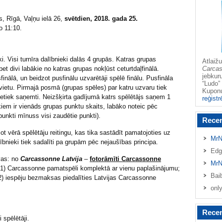
s, Rīgā, Vaļņu ielā 26,
svētdien, 2018. gada 25.
o 11:10.
i. Visi turnīra dalībnieki dalās 4 grupās. Katras grupas
Atlai
bet divi labākie no katras grupas nokļūst ceturtdaļfinālā.
Carca
jebkur
sfinālā, un beidzot pusfinālu uzvarētāji spēlē finālu. Pusfināla
“Ludo” 
vietu. Pirmajā posmā (grupas spēles) par katru uzvaru tiek
Kupo
 netiek saņemti. Neizšķirta gadījumā katrs spēlētājs saņem 1
reģistr
kiem ir vienāds grupas punktu skaits, labāko noteic pēc
unkti mīnuss visi zaudētie punkti).
Rece
t vērā spēlētāju reitingu, kas tika sastādīt pamatojoties uz
MrN
lībnieki tiek sadalīti pa grupām pēc nejaušības principa.
Edg
vas: no
Carcassonne Latvija
–
fotorāmīti Carcassonne
MrN
1) Carcassonne pamatspēli komplektā ar vienu paplašinājumu;
Bai
) iespēju bezmaksas piedalīties Latvijas Carcassonne
onl
Recen
 spēlētāji.