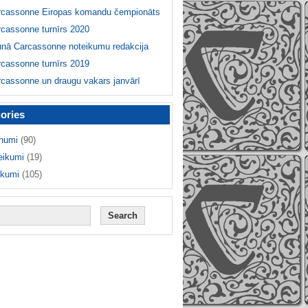
rcassonne Eiropas komandu čempionāts
cassonne turnīrs 2020
unā Carcassonne noteikumu redakcija
cassonne turnīrs 2019
cassonne un draugu vakars janvārī
ories
numi
(90)
eikumi
(19)
ikumi
(105)