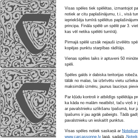
Visas spēles tiek spēlētas, izmantojot p
notiek ar citu paplašinājumu, t.i., visā 
iepriekšēja turnīrā spēlētus paplašinājum
principa. Fināla spēlē un spēlē par 3. vie
kas vēl netika spēlēti turnīrā).
Pirmajā spēlē uzsāk nejauši izvēlēts spēl
kopējas punktu starpības rādītājs.
Vienas spēles laiks ir aptuveni 50 minūtes
spēli.
Spēles galds ir dabiska teritorijas robeža
tālāk no malas, lai izbrīvētu vietu uzli
maksimālo izmēru, jaunus lauciņus pievi
Par kļūdu kontroli ir atbildīgs spēlētāja 
ka kāda no malām neatbilst, taču viņš ir j
ar pavalstnieku uzlikšanu īpašumā, kur ja
īpašums ir jau agrāk pabeigts. Tādā gad
pavalstnieku un ieskaitīt punktus.
Visas spēles notiek saskaņā ar
Noteikum
www.carcassonne.lv
lapā, sadaļā „
Notei