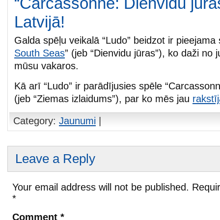
“Carcassonne: Dienvidu jūras
Latvijā!
Galda spēļu veikalā “Ludo” beidzot ir pieejama 
South Seas
” (jeb “Dienvidu jūras”), ko daži no 
mūsu vakaros.
Kā arī “Ludo” ir parādījusies spēle “Carcassonn
(jeb “Ziemas izlaidums”), par ko mēs jau
rakstī
Category:
Jaunumi
|
Leave a Reply
Your email address will not be published.
Requir
*
Comment
*