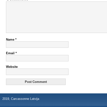
Name
*
Email
*
Website
2019, Carcassonne Latvija