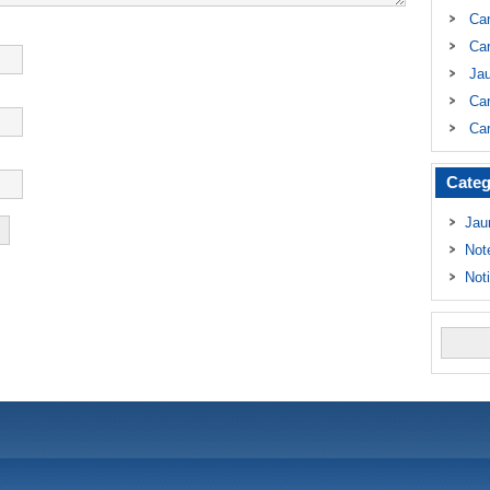
Ca
Car
Ja
Car
Car
Categ
Jau
Not
Not