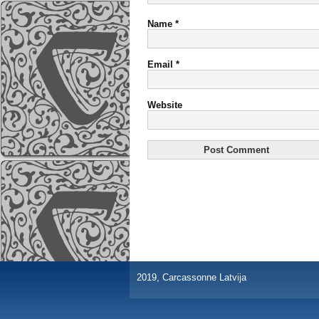
Name
*
Email
*
Website
2019, Carcassonne Latvija