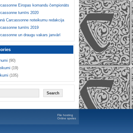
rcassonne Eiropas komandu čempionāts
cassonne turnīrs 2020
unā Carcassonne noteikumu redakcija
cassonne turnīrs 2019
cassonne un draugu vakars janvārī
ories
numi
(90)
eikumi
(19)
ikumi
(105)
File hosting
Online speles