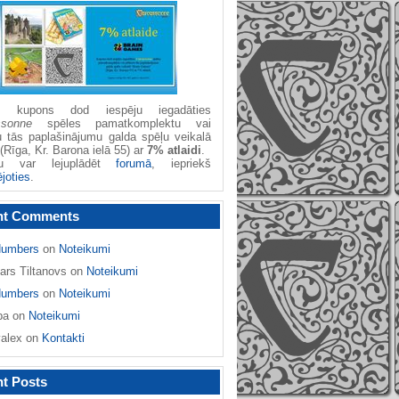
žu kupons dod iespēju iegadāties
ssonne
spēles pamatkomplektu vai
u tās paplašinājumu galda spēļu veikalā
(Rīga, Kr. Barona ielā 55) ar
7% atlaidi
.
nu var lejuplādēt
forumā
, iepriekš
ējoties
.
nt Comments
umbers
on
Noteikumi
ars Tiltanovs
on
Noteikumi
umbers
on
Noteikumi
ba
on
Noteikumi
yalex
on
Kontakti
t Posts