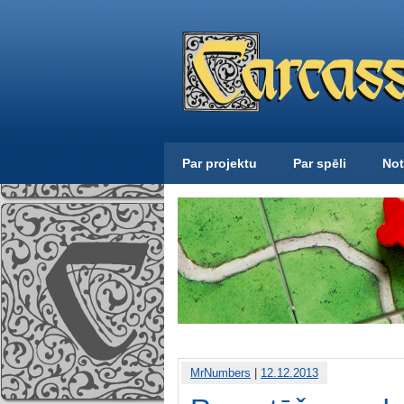
Par projektu
Par spēli
Not
MrNumbers
|
12.12.2013