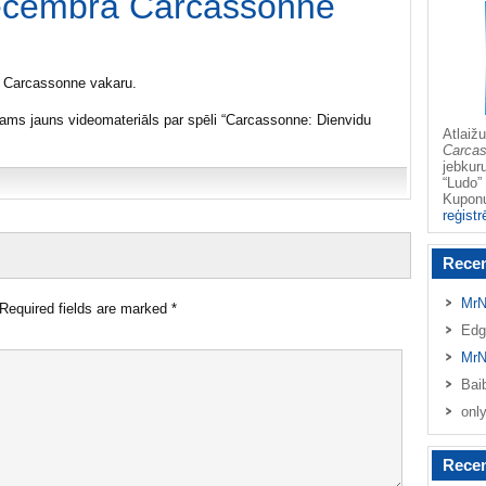
ecembra Carcassonne
 Carcassonne vakaru.
jams jauns videomateriāls par spēli “Carcassonne: Dienvidu
Atlai
Carca
jebkur
“Ludo” 
Kupo
reģistr
Rece
MrN
Required fields are marked
*
Edg
MrN
Bai
onl
Recen