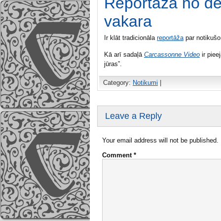
Reportāža no d
vakara
Ir klāt tradicionāla
reportāža
par notikušo
Kā arī sadaļā
Carcassonne Video
ir piee
jūras”.
Category:
Notikumi
|
Leave a Reply
Your email address will not be published.
Comment
*