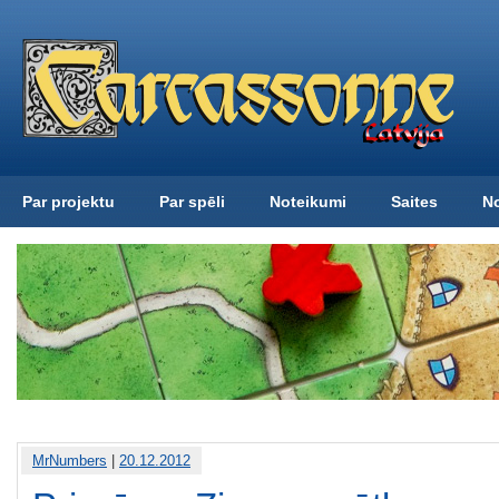
Par projektu
Par spēli
Noteikumi
Saites
N
MrNumbers
|
20.12.2012