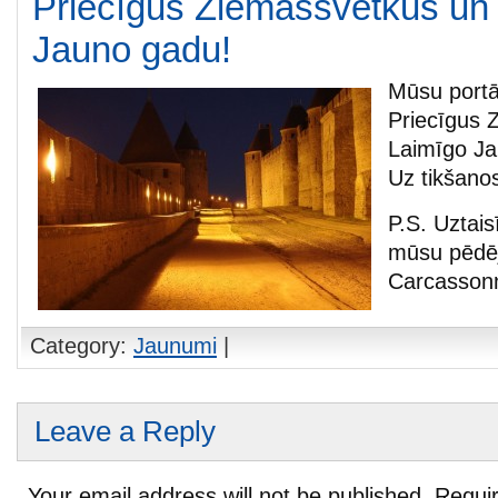
Priecīgus Ziemassvētkus un
Jauno gadu!
Mūsu portā
Priecīgus 
Laimīgo Ja
Uz tikšano
P.S. Uztais
mūsu pēdēj
Carcasson
Category:
Jaunumi
|
Leave a Reply
Your email address will not be published.
Requir