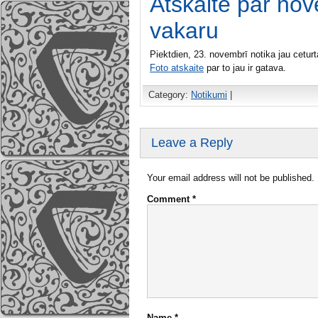
Atskaite par n
vakaru
Piektdien, 23. novembrī notika jau cetur
Foto atskaite
par to jau ir gatava.
Category:
Notikumi
|
Leave a Reply
Your email address will not be published.
Comment
*
Name
*