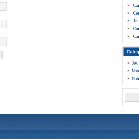
Ca
Car
Ja
Car
Car
Categ
Jau
Not
Not