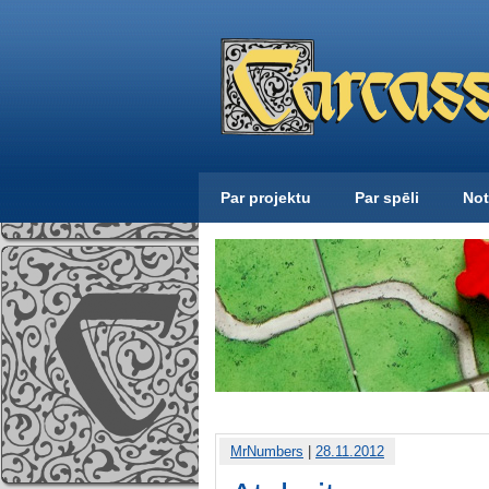
Par projektu
Par spēli
Not
MrNumbers
|
28.11.2012