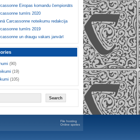
rcassonne Eiropas komandu čempionāts
cassonne turnīrs 2020
unā Carcassonne noteikumu redakcija
cassonne turnīrs 2019
cassonne un draugu vakars janvārī
ories
numi
(90)
eikumi
(19)
ikumi
(105)
File hosting
Online speles