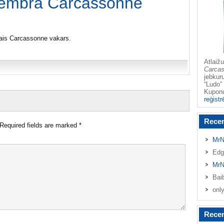
ovembra Carcassonne
tais Carcassonne vakars.
Atlai
Carca
jebkur
“Ludo” 
Kupo
reģistr
Rece
Required fields are marked
*
MrN
Edg
MrN
Bai
onl
Recen