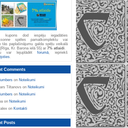
žu kupons dod iespēju iegadāties
ssonne
spēles pamatkomplektu vai
u tās paplašinājumu galda spēļu veikalā
(Rīga, Kr. Barona ielā 55) ar
7% atlaidi
.
nu var lejuplādēt
forumā
, iepriekš
ējoties
.
nt Comments
umbers
on
Noteikumi
ars Tiltanovs
on
Noteikumi
umbers
on
Noteikumi
ba
on
Noteikumi
yalex
on
Kontakti
t Posts