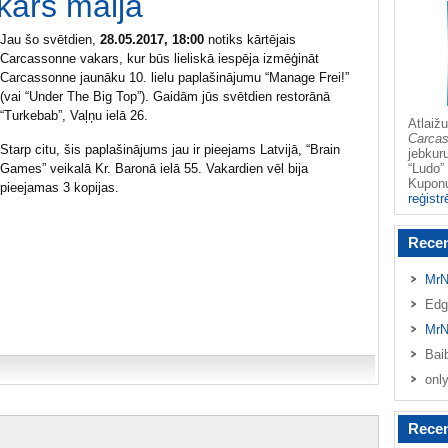
kars maijā
Jau šo svētdien,
28.05.2017, 18:00
notiks kārtējais
Carcassonne vakars, kur būs lieliskā iespēja izmēģināt
Carcassonne jaunāku 10. lielu paplašinājumu “Manage Frei!”
(vai “Under The Big Top”). Gaidām jūs svētdien restorānā
“Turkebab”, Vaļņu ielā 26.
Atlai
Carca
Starp citu, šis paplašinājums jau ir pieejams Latvijā, “Brain
jebkur
Games” veikalā Kr. Baronā ielā 55. Vakardien vēl bija
“Ludo” 
Kupo
pieejamas 3 kopijas.
reģistr
Rece
MrN
Edg
MrN
Bai
onl
Recen