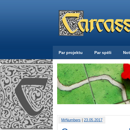
Par projektu
Par spēli
Not
MrNumbers
|
23.05.2017