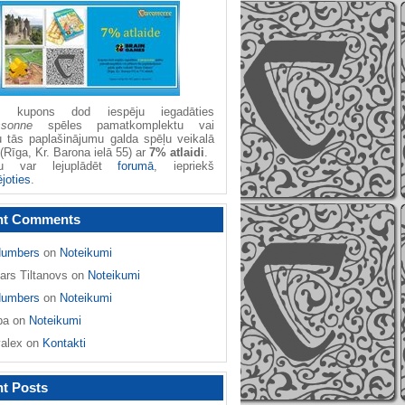
žu kupons dod iespēju iegadāties
ssonne
spēles pamatkomplektu vai
u tās paplašinājumu galda spēļu veikalā
(Rīga, Kr. Barona ielā 55) ar
7% atlaidi
.
nu var lejuplādēt
forumā
, iepriekš
ējoties
.
nt Comments
umbers
on
Noteikumi
ars Tiltanovs
on
Noteikumi
umbers
on
Noteikumi
ba
on
Noteikumi
yalex
on
Kontakti
t Posts