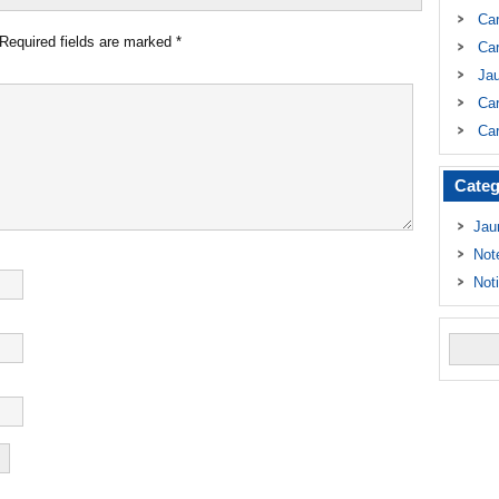
Ca
Required fields are marked
*
Car
Ja
Car
Car
Categ
Jau
Not
Not