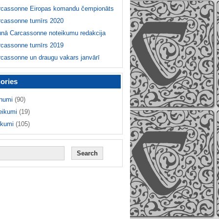
rcassonne Eiropas komandu čempionāts
cassonne turnīrs 2020
unā Carcassonne noteikumu redakcija
cassonne turnīrs 2019
cassonne un draugu vakars janvārī
ories
numi
(90)
eikumi
(19)
ikumi
(105)