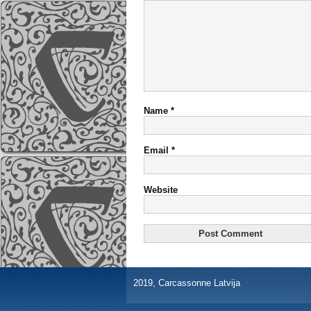
Name
*
Email
*
Website
2019, Carcassonne Latvija