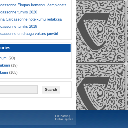
rcassonne Eiropas komandu čempionāts
cassonne turnīrs 2020
unā Carcassonne noteikumu redakcija
cassonne turnīrs 2019
cassonne un draugu vakars janvārī
ories
numi
(90)
eikumi
(19)
ikumi
(105)
File hosting
Online speles