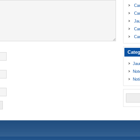
Ca
Car
Ja
Car
Car
Categ
Jau
Not
Not