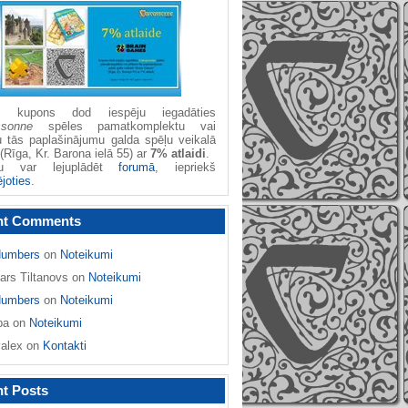
žu kupons dod iespēju iegadāties
ssonne
spēles pamatkomplektu vai
u tās paplašinājumu galda spēļu veikalā
(Rīga, Kr. Barona ielā 55) ar
7% atlaidi
.
nu var lejuplādēt
forumā
, iepriekš
ējoties
.
nt Comments
umbers
on
Noteikumi
ars Tiltanovs
on
Noteikumi
umbers
on
Noteikumi
ba
on
Noteikumi
yalex
on
Kontakti
t Posts