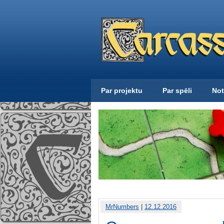
Par projektu
Par spēli
Not
MrNumbers
|
12.12.2016