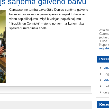
ājs saņēma galveno balvu
Carcassonne turnīra uzvarētājs Deniss saņēma galveno
balvu – Carcassonne pamatspēles komplektu kopā ar
vienu paplašinājumu. Viņš izvēlējās paplašinājumu
“Tirgotāji un Celtnieki” – vienu no tiem, ar kuriem tika
spēlēta turnīra fināla spēle.
Atlai
Carca
jebkur
“Ludo” 
Kupo
reģistr
Rece
MrN
Edg
MrN
Bai
onl
Recen