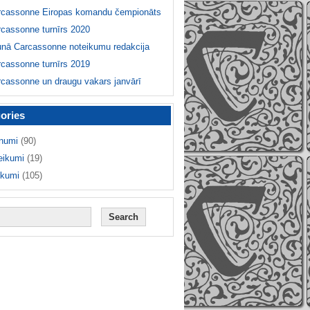
rcassonne Eiropas komandu čempionāts
cassonne turnīrs 2020
unā Carcassonne noteikumu redakcija
cassonne turnīrs 2019
cassonne un draugu vakars janvārī
ories
numi
(90)
eikumi
(19)
ikumi
(105)