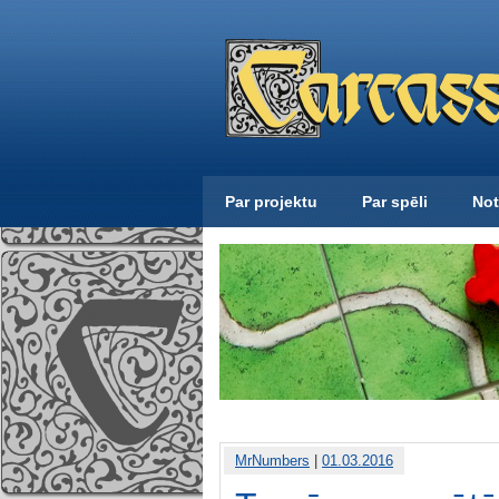
Par projektu
Par spēli
Not
MrNumbers
|
01.03.2016