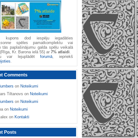
žu kupons dod iespēju iegadāties
ssonne
spēles pamatkomplektu vai
u tās paplašinājumu galda spēļu veikalā
(Rīga, Kr. Barona ielā 55) ar
7% atlaidi
.
nu var lejuplādēt
forumā
, iepriekš
ējoties
.
nt Comments
umbers
on
Noteikumi
ars Tiltanovs
on
Noteikumi
umbers
on
Noteikumi
ba
on
Noteikumi
yalex
on
Kontakti
t Posts