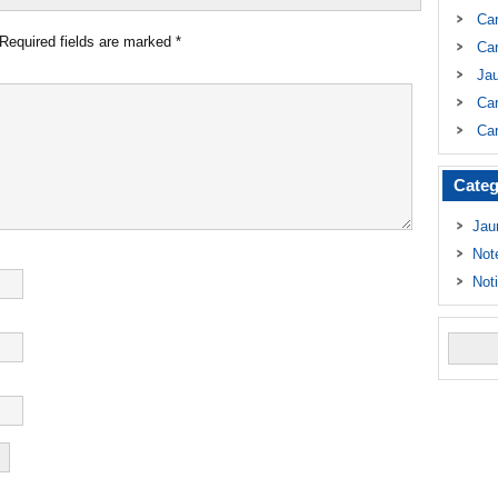
Ca
Required fields are marked
*
Car
Ja
Car
Car
Categ
Jau
Not
Not