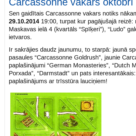
Carcassonne vakars oktobrī
Sen gaidītais Carcassonne vakars notiks nāk
29.10.2014
19:00, turpat kur pagājušajā reizē:
Maskavas ielā 4 (kvartāls “Spīķeri”), “Ludo” ga
ietvaros.
Ir sakrājies daudz jaunumu, to starpā: jaunā 
pasaules “Carcassonne Goldrush”, jaunie Car
paplašinājumi “German Monasteries”, “Dutch M
Porxada”, “Darmstadt” un pats interesantākais: 
paplašinājums ar trīsstūra lauciņiem!