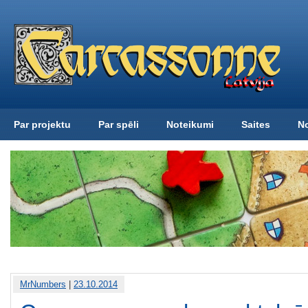
Par projektu
Par spēli
Noteikumi
Saites
N
MrNumbers
|
23.10.2014