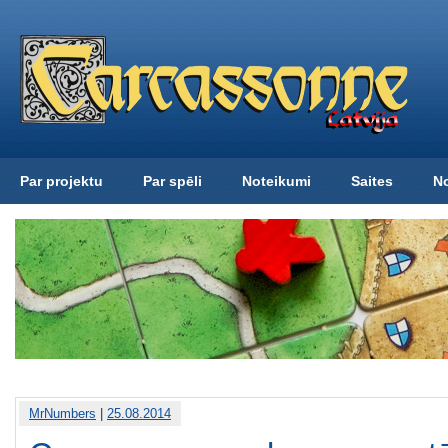
Par projektu
Par spēli
Noteikumi
Saites
N
MrNumbers
|
25.08.2014