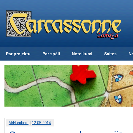
Par projektu
Par spēli
Noteikumi
Saites
N
MrNumbers
|
12.05.2014