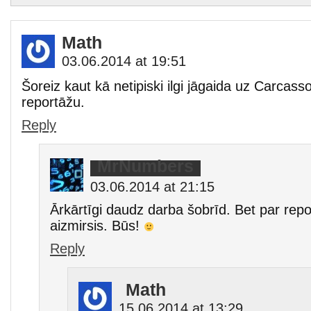
Math
03.06.2014 at 19:51
Šoreiz kaut kā netipiski ilgi jāgaida uz Carcas
reportāžu.
Reply
MrNumbers
03.06.2014 at 21:15
Ārkārtīgi daudz darba šobrīd. Bet par re
aizmirsis. Būs!
Reply
Math
15.06.2014 at 13:29