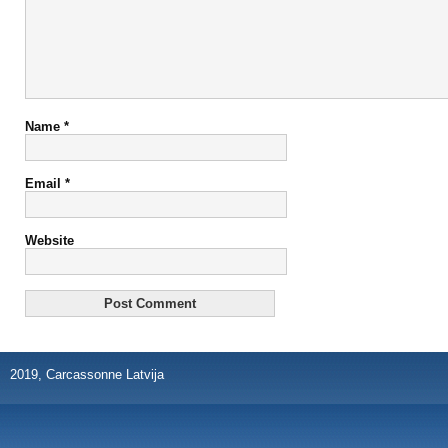
Name
*
Email
*
Website
2019, Carcassonne Latvija