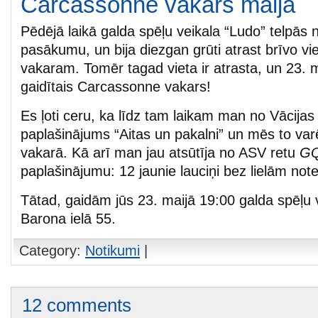
Carcassonne vakars maijā
Pēdējā laikā galda spēļu veikala “Ludo” telpās n
pasākumu, un bija diezgan grūti atrast brīvo v
vakaram. Tomēr tagad vieta ir atrasta, un 23. m
gaidītais Carcassonne vakars!
Es ļoti ceru, ka līdz tam laikam man no Vācijas
paplašinājums “Aitas un pakalni” un mēs to var
vakarā. Kā arī man jau atsūtīja no ASV retu
GQ
paplašinājumu: 12 jaunie lauciņi bez lielām no
Tātad, gaidām jūs 23. maijā 19:00 galda spēļu v
Barona ielā 55.
Category:
Notikumi
|
12 comments