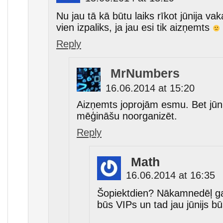
Nu jau tā kā būtu laiks rīkot jūnija v
vien izpaliks, ja jau esi tik aizņemts
Reply
MrNumbers
16.06.2014 at 15:20
Aizņemts joprojām esmu. Bet jūn
mēģināšu noorganizēt.
Reply
Math
16.06.2014 at 16:35
Šopiektdien? Nākamnedēļ ga
būs VIPs un tad jau jūnijs b