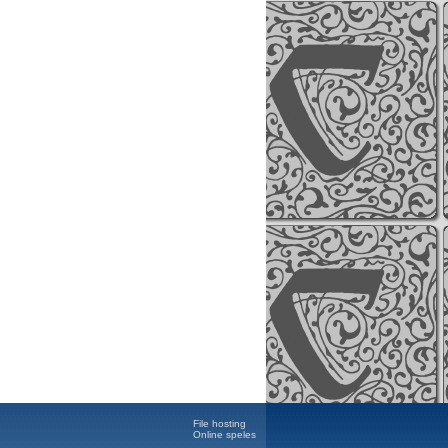
File hosting
Online speles