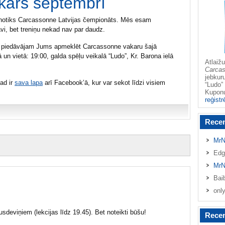
kars septembrī
 notiks Carcassonne Latvijas čempionāts. Mēs esam
tavi, bet treniņu nekad nav par daudz.
es, piedāvājam Jums apmeklēt Carcassonne vakaru šajā
ā un vietā: 19:00, galda spēļu veikalā “Ludo”, Kr. Barona ielā
Atlai
Carca
jebkur
ad ir
sava lapa
arī Facebook’ā, kur var sekot līdzi visiem
“Ludo” 
Kupo
reģistr
Rece
MrN
Edg
MrN
Bai
onl
sdeviņiem (lekcijas līdz 19.45). Bet noteikti būšu!
Recen