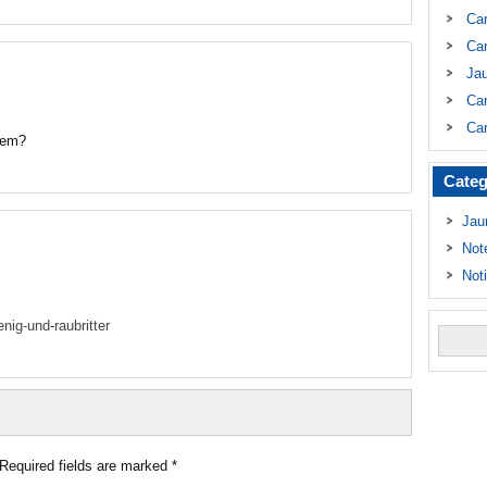
Ca
Car
Ja
Car
Car
ņiem?
Categ
Jau
Not
Not
ig-und-raubritter
Required fields are marked
*