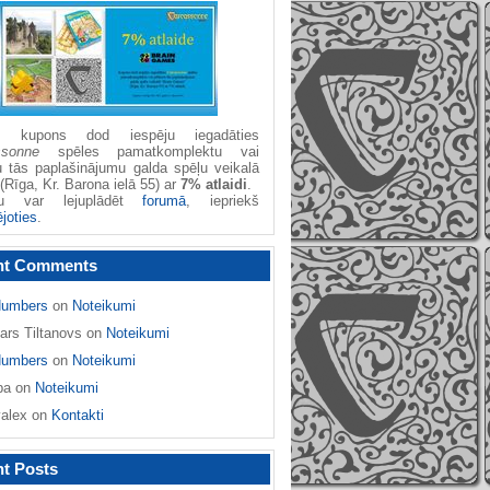
žu kupons dod iespēju iegadāties
ssonne
spēles pamatkomplektu vai
u tās paplašinājumu galda spēļu veikalā
(Rīga, Kr. Barona ielā 55) ar
7% atlaidi
.
nu var lejuplādēt
forumā
, iepriekš
ējoties
.
nt Comments
umbers
on
Noteikumi
ars Tiltanovs
on
Noteikumi
umbers
on
Noteikumi
ba
on
Noteikumi
yalex
on
Kontakti
t Posts