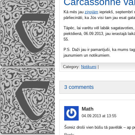
Carcassonne va
Kā mēs jau
ziņojām
iepriekš, septembrī
pārliecināti, ka Jūs visi tam jau esat ga
Tāpēc, lai varētu vēl labāk sagatavoti
piektdienā, 06.09.2013, jau ierastajā laik
55.
P.S. Daži jau ir pamanījuši, ka mums tag
jaunumiem un notikumiem.
Category:
Notikumi
|
3 comments
Math
04.09.2013 at 13:55
Šoreiz droši vien būšu tā pavēlāk – ap pu
Reply