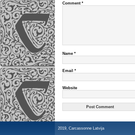
Comment
*
Name
*
Email
*
Website
2019, Carcassonne Latvija