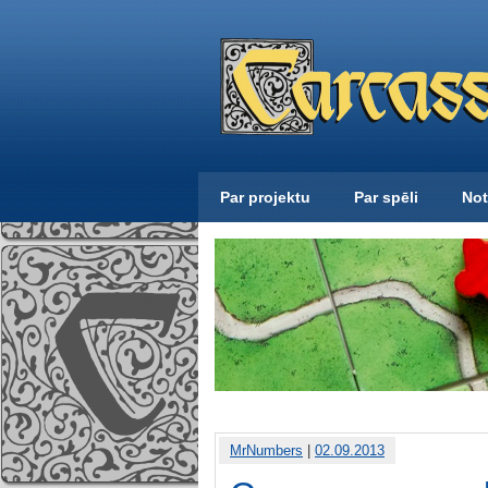
Par projektu
Par spēli
Not
MrNumbers
|
02.09.2013