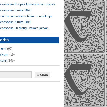
rcassonne Eiropas komandu čempionāts
cassonne turnīrs 2020
unā Carcassonne noteikumu redakcija
cassonne turnīrs 2019
cassonne un draugu vakars janvārī
ories
numi
(90)
eikumi
(19)
ikumi
(105)