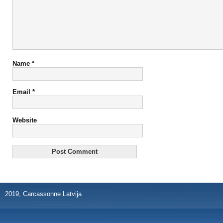
Name
*
Email
*
Website
2019, Carcassonne Latvija