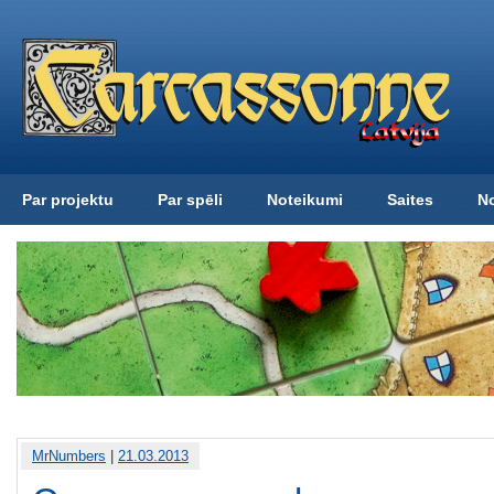
Par projektu
Par spēli
Noteikumi
Saites
N
MrNumbers
|
21.03.2013