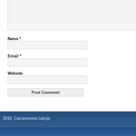
Name
*
Email
*
Website
2019, Carcassonne Latvija