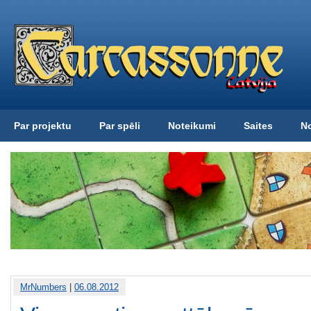
Par projektu
Par spēli
Noteikumi
Saites
N
MrNumbers
|
06.08.2012