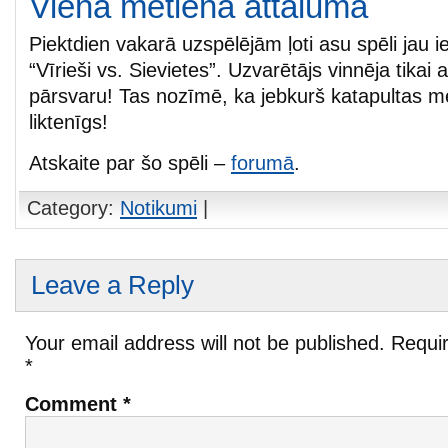
Viena metiena attālumā
Piektdien vakarā uzspēlējām ļoti asu spēli jau
“Vīrieši vs. Sievietes”. Uzvarētājs vinnēja tikai 
pārsvaru! Tas nozīmē, ka jebkurš katapultas me
liktenīgs!
Atskaite par šo spēli –
forumā
.
Category:
Notikumi
|
Leave a Reply
Your email address will not be published.
Requir
*
Comment
*