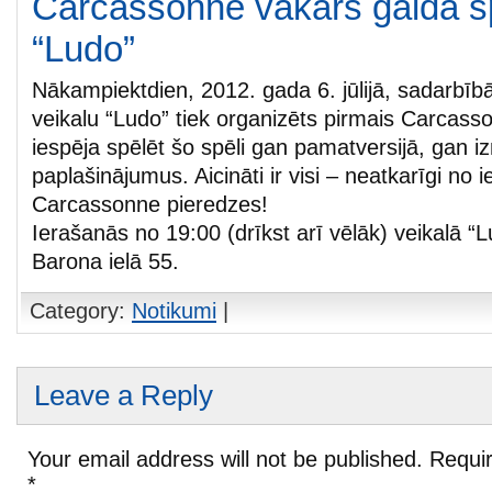
Carcassonne vakars galda sp
“Ludo”
Nākampiektdien, 2012. gada 6. jūlijā, sadarbīb
veikalu “Ludo” tiek organizēts pirmais Carcass
iespēja spēlēt šo spēli gan pamatversijā, gan 
paplašinājumus. Aicināti ir visi – neatkarīgi no i
Carcassonne pieredzes!
Ierašanās no 19:00 (drīkst arī vēlāk) veikalā “L
Barona ielā 55.
Category:
Notikumi
|
Leave a Reply
Your email address will not be published.
Requir
*