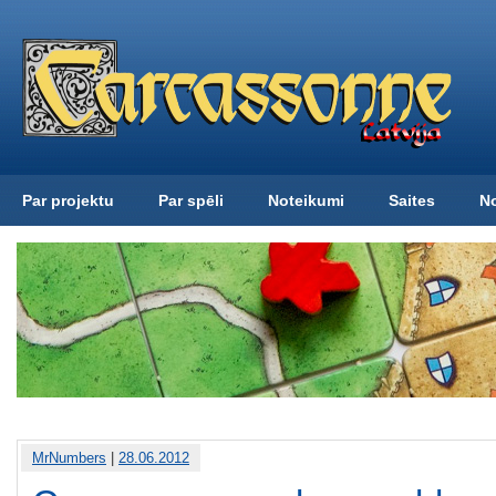
Par projektu
Par spēli
Noteikumi
Saites
N
MrNumbers
|
28.06.2012