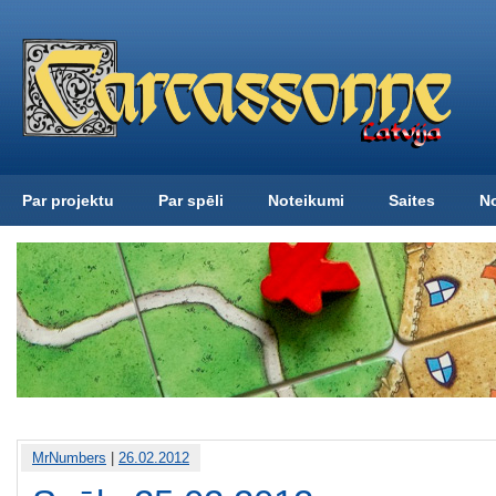
Par projektu
Par spēli
Noteikumi
Saites
N
MrNumbers
|
26.02.2012