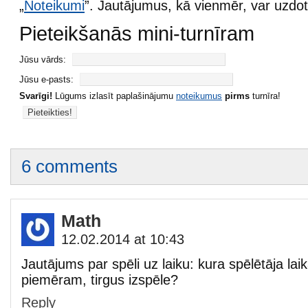
„
Noteikumi
”. Jautājumus, kā vienmēr, var uzd
Pieteikšanās mini-turnīram
Jūsu vārds:
Jūsu e-pasts:
Svarīgi!
Lūgums izlasīt paplašinājumu
noteikumus
pirms
turnīra!
6 comments
Math
12.02.2014 at 10:43
Jautājums par spēli uz laiku: kura spēlētāja laikā
piemēram, tirgus izspēle?
Reply