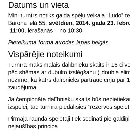
Datums un vieta
Mini-turnīrs notiks galda spēļu veikala “Ludo” te
Barona ielā 55,
svētdien, 2014. gada 23. febr
11:00
, ierašanās – no 10:30.
Pieteikuma forma atrodas lapas beigās.
Vispārējie noteikumi
Turnīra maksimālais dalībnieku skaits ir 16 cilvē
pēc shēmas ar dubulto izslēgšanu („double elim
nozīmē, ka katrs dalībnieks pārtrauc cīņu par 1.
zaudējuma.
Ja čempionāta dalībnieku skaits būs nepietie
izspēlei, tad turnīrā piedalīsies “rezerves spēlētā
Pirmajā raundā spēlētāji tiek sēdināti pie galdiņ
nejaušības principa.