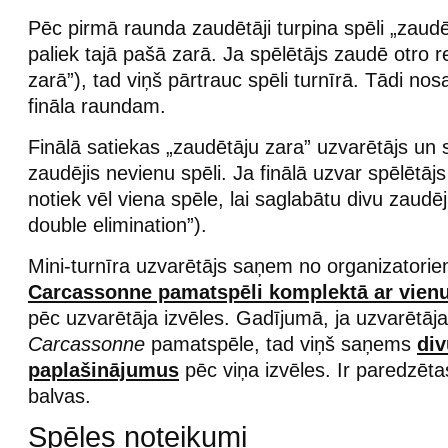
Pēc pirmā raunda zaudētāji turpina spēli „zaudē
paliek tajā pašā zarā. Ja spēlētājs zaudē otro re
zarā”), tad viņš pārtrauc spēli turnīrā. Tādi nos
fināla raundam.
Finālā satiekas „zaudētāju zara” uzvarētājs un 
zaudējis nevienu spēli. Ja finālā uzvar spēlētāj
notiek vēl viena spēle, lai saglabātu divu zaudēj
double elimination”).
Mini-turnīra uzvarētājs saņem no organizatorie
Carcassonne pamatspēli komplektā ar vien
pēc uzvarētāja izvēles. Gadījumā, ja uzvarētāj
Carcassonne
pamatspēle, tad viņš saņems
di
paplašinājumus
pēc viņa izvēles. Ir paredzētas
balvas.
Spēles noteikumi