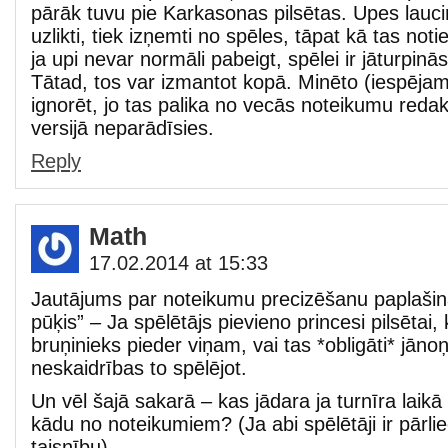
pārāk tuvu pie Karkasonas pilsētas. Upes lauci
uzlikti, tiek izņemti no spēles, tāpat kā tas no
ja upi nevar normāli pabeigt, spēlei ir jāturpinās
Tātad, tos var izmantot kopā. Minēto (iespējam
ignorēt, jo tas palika no vecās noteikumu reda
versijā neparādīsies.
Reply
Math
17.02.2014 at 15:33
Jautājums par noteikumu precizēšanu paplaši
pūķis” – Ja spēlētājs pievieno princesi pilsētai,
bruņinieks pieder viņam, vai tas *obligāti* jā
neskaidrības to spēlējot.
Un vēl šajā sakarā – kas jādara ja turnīra laikā
kādu no noteikumiem? (Ja abi spēlētāji ir pārlie
taisnību)