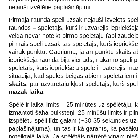
nejauši izvēlētie paplašinājumi.
Pirmajā raundā spēli uzsāk nejauši izvēlēts spēl
raundos – spēlētājs, kurš ir uzvarējis iepriekšē
veidā nevar noteikt pirmo spēlētāju (abi zaudēja
pirmais spēli uzsāk tas spēlētājs, kurš iepriekš
vairāk punktu. Gadījumā, ja arī punktu skaits 
iepriekšējā raundā bija vienāds, nākamo spēli p
spēlētājs, kurš iepriekšējā spēlē ir patērējis maz
situācijā, kad spēles beigās abiem spēlētājiem 
skaits
, par uzvarētāju kļūst spēlētājs, kurš spēl
mazāk laika
.
Spēlē ir laika limits – 25 minūtes uz spēlētāju, k
izmantoti šaha pulksteņi. 25 minūšu limits ir piln
izspēlētu spēli līdz galam (~30-35 sekundes uz 
paplašinājuma), un tas ir kā garants, ka pasāk
noteiktajā laikā. Ja spēlētājs pārtērē viņam pie