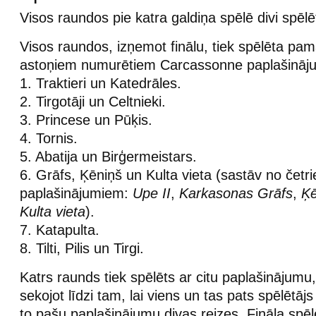
Visos raundos pie katra galdiņa spēlē divi spēlēt
Visos raundos, izņemot finālu, tiek spēlēta pa
astoņiem numurētiem Carcassonne paplašināj
1. Traktieri un Katedrāles.
2. Tirgotāji un Celtnieki.
3. Princese un Pūķis.
4. Tornis.
5. Abatija un Birģermeistars.
6. Grāfs, Ķēniņš un Kulta vieta (sastāv no četr
paplašinājumiem:
Upe II
,
Karkasonas Grāfs
,
Ķē
Kulta vieta
).
7. Katapulta.
8. Tilti, Pilis un Tirgi.
Katrs raunds tiek spēlēts ar citu paplašinājumu
sekojot līdzi tam, lai viens un tas pats spēlētāj
to pašu paplašinājumu divas reizes. Fināla spēl