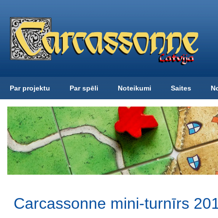
Par projektu
Par spēli
Noteikumi
Saites
N
Carcassonne mini-turnīrs 20