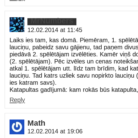
MrNumbers
12.02.2014 at 11:45
Laiks ies tam, kas domā. Piemēram, 1. spēlētā
lauciņu, pabeidz savu gājienu, tad paņem divus
piedāvā 2. spēlētājam izvēlēties. Kamēr viņš d
(2. spēlētājam). Pēc izvēles un cenas noteikšan
atkal 1. spēlētājam utt. līdz tam brīdim, kad k
lauciņu. Tad katrs uzliek savu nopirkto lauciņu 
ies katram savs).
Katapultas gadījumā: kam rokās būs katapulta, 
Reply
Math
12.02.2014 at 19:06