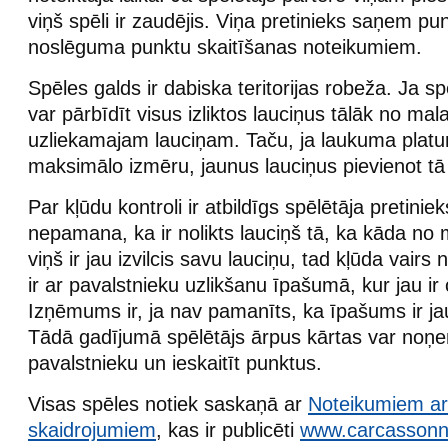
viņš spēli ir zaudējis. Viņa pretinieks saņem p
noslēguma punktu skaitīšanas noteikumiem.
Spēles galds ir dabiska teritorijas robeža. Ja sp
var pārbīdīt visus izliktos lauciņus tālāk no mala
uzliekamajam lauciņam. Taču, ja laukuma platu
maksimālo izmēru, jaunus lauciņus pievienot tā
Par kļūdu kontroli ir atbildīgs spēlētāja pretini
nepamana, ka ir nolikts lauciņš tā, ka kāda no 
viņš ir jau izvilcis savu lauciņu, tad kļūda vair
ir ar pavalstnieku uzlikšanu īpašumā, kur jau ir 
Izņēmums ir, ja nav pamanīts, ka īpašums ir ja
Tādā gadījumā spēlētājs ārpus kārtas var noņ
pavalstnieku un ieskaitīt punktus.
Visas spēles notiek saskaņā ar
Noteikumiem ar 
skaidrojumiem
, kas ir publicēti
www.carcassonn