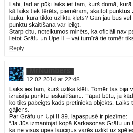
Labi, tad ar pūķi laiks iet tam, kurš domā, kurā 
kā laiks tiek tērēts, piemēram, skaitot punktu
lauku, kurā tikko uzlikta klēts? Gan jau būs vēl 
punktu skaitīšana var ieilgt.
Starp citu, noteikumos minēts, ka oficiāli nav p
lietot Grāfu un Upe II – vai turnīrā tie tomēr tik
Reply
MrNumbers
12.02.2014 at 22:48
Laiks ies tam, kurš uzlika klēti. Tomēr tas bija 
izraisīja punktu ieskaitīšanu. Tāpat būtu, ja kād
ko tiks pabeigts kāds pretinieka objekts. Laiks
gājiens.
Par Grāfu un Upi II 39. lapaspusē ir piezīme:
“Ja Jūs izmantojat kopā Karkasonas Grāfu un Up
ka ne visus upes lauciņus varēs uzlikt uz spēle