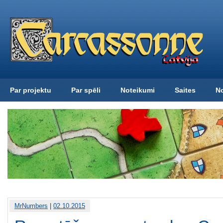
Par projektu
Par spēli
Noteikumi
Saites
N
MrNumbers
|
02.10.2015