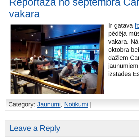
Reportāža no septembra Ca
vakara
Ir gatava
f
pēdēja mū
vakara. Nā
oktobra be
dažiem Ca
jaunumiem 
izstādes E
Category:
Jaunumi
,
Notikumi
|
Leave a Reply