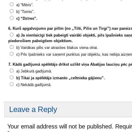
a) “Mēris”.
b) “Tornis”.
c) “Dzīres”.
6. Kurš apgalvojums par pilīm (no „Tilti, Pilis un Tirgi”)
nav
pareiz
a) Ja vienlaicīgi tiek pabeigti vairāki objekti, pils īpašnieks sa
piederošiem pabeigtiem objektiem.
b) Vairākas pilis var atrasties blakus viena otrai.
c) Pils īpašnieks var saņemt punktus par objektu, kas nebija aizņem
7. Kādā gadījumā spēlētājs drīkst uzlikt viņa Abatijas lauciņu pēc p
a) Jebkurā gadījumā.
b) Tikai ja spēlētājs izmanto „celtnieka gājienu”.
c) Nekādā gadījumā.
Leave a Reply
Your email address will not be published.
Requir