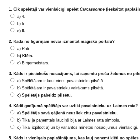
1. Cik spēlētāji var vienlaicīgi spēlēt
Carcassonne
(ieskaitot paplaš
a) 4.
b) 5.
c) 6.
2. Kāda no figūriņām nevar izmantot maģisko portālu?
a) Rati.
b) Klēts.
c) Birģermeistars.
3. Kāds ir pietiekošs nosacījums, lai saņemtu preču žetonus no pil
a) Spēlētājam ir kaut viens pavalstnieks pilsētā.
b) Spēlētājam ir pavalstnieku vairākums pilsētā.
c) Spēlētājs pabeidz pilsētu.
4. Kādā gadījumā spēlētājs var uzlikt pavalstnieku uz Laimes rata?
a) Spēlētājs savā gājienā neuzliek citu pavalstnieku.
b) Tikai ja paņemtais lauciņš bija ar Laimes rata simbolu.
c) Tikai izpildot a) un b) variantos minētos nosacījumus vienlaicīgi.
5. Kāds ir vienīgais paplašinājums, kas ļauj noņemt klēti no spēle