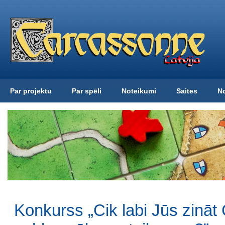
Par projektu
Par spēli
Noteikumi
Saites
N
Konkurss „Cik labi Jūs zinā