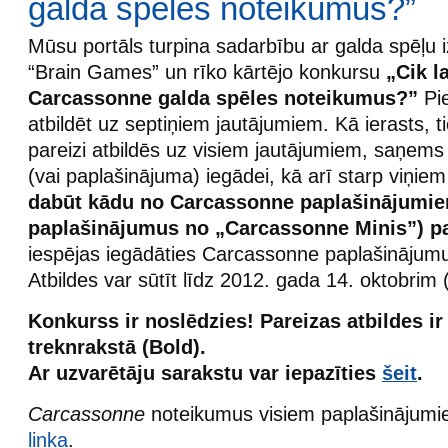
galda spēles noteikumus?”
Mūsu portāls turpina sadarbību ar galda spēļu 
“Brain Games” un rīko kārtējo konkursu
„Cik l
Carcassonne galda spēles noteikumus?”
Pi
atbildēt uz septiņiem jautājumiem. Kā ierasts, ti
pareizi atbildēs uz visiem jautājumiem, saņems 
(vai paplašinājuma) iegādei, kā arī starp viņiem
dabūt kādu no Carcassonne paplašinājumie
paplašinājumus no „Carcassonne Minis”) pa
iespējas iegādāties Carcassonne paplašinājumu
Atbildes var sūtīt līdz 2012. gada 14. oktobrim (
Konkurss ir noslēdzies! Pareizas atbildes ir
treknrakstā (Bold).
Ar uzvarētāju sarakstu var iepazīties
šeit
.
Carcassonne
noteikumus visiem paplašinājumi
linka
.