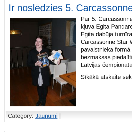
Ir noslēdzies 5. Carcassonne 
Par 5. Carcassonne
kļuva Egita Pandare
Egita dabūja turnīr
Carcassonne Star W
pavalstnieka formā 
bezmaksas piedalīt
Latvijas čempionātā
Sīkākā atskaite sek
Category:
Jaunumi
|