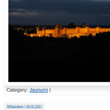
Category:
Jaunumi
|
MrNumbers
|
26.02.2017