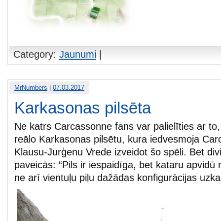
Category:
Jaunumi
|
MrNumbers
|
07.03.2017
Karkasonas pilsēta
Ne katrs Carcassonne fans var palielīties ar to,
reālo Karkasonas pilsētu, kura iedvesmoja Ca
Klausu-Jurģenu Vrede izveidot šo spēli. Bet d
paveicās: “Pils ir iespaidīga, bet kataru apvidū 
ne arī vientuļu piļu dažādas konfigurācijas uzka