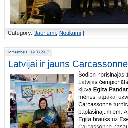
Category:
Jaunumi
,
Notikumi
|
MrNumbers
|
19.03.2017
Latvijai ir jauns Carcassonn
Šodien norisinājās
Latvijas čempionāts
kļuva
Egita Panda
mēnesi atpakaļ uzva
Carcassonne turnīr
paplašinājumiem. A
Egita brauks uz Ese
Carcassonne pasau