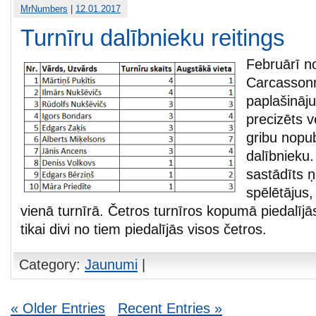
MrNumbers
|
12.01.2017
Turnīru dalībnieku reitings
Februārī no
Carcassonn
paplašināj
precizēts v
gribu nopu
dalībnieku.
sastādīts 
spēlētājus,
vienā turnīrā. Četros turnīros kopumā piedalījās
tikai divi no tiem piedalījās visos četros.
Category:
Jaunumi
|
« Older Entries
Recent Entries »