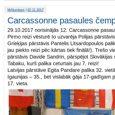
MrNumbers
|
02.11.2017
Carcassonne pasaules čemp
29.10.2017 norisinājās 12. Carcassonne pasau
Pirmo reizi vēsturē to uzvarēja Polijas pārstāvi
Grieķijas pārstāvis Pantelis Litsardopoulos palik
jau piekto reizi pēc kārtas tiek finālā!). Trešo vi
pārstāvis Davide Sandrin, pārspējot Slovākijas 
Tabaku, kurš palika ceturtais jau 7. reizi!
Latvijas pārstāve Egita Pandare palika 32. vietā
Igaunijas – 35., bet vislabāk gāja 17-gadīgam 
17. vieta.