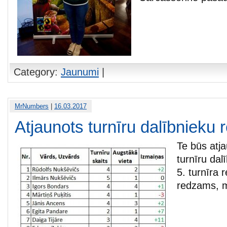
Category:
Jaunumi
|
MrNumbers
|
16.03.2017
Atjaunots turnīru dalībnieku r
Te būs atj
turnīru dal
5. turnīra 
redzams, mu