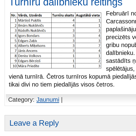
Turnīru dalībnieku reitings
Februārī no
Carcassonn
paplašināj
precizēts v
gribu nopu
dalībnieku.
sastādīts 
spēlētājus,
vienā turnīrā. Četros turnīros kopumā piedalījās
tikai divi no tiem piedalījās visos četros.
Category:
Jaunumi
|
Leave a Reply