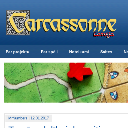
Par projektu
Par spēli
Noteikumi
Saites
N
MrNumbers
|
12.01.2017