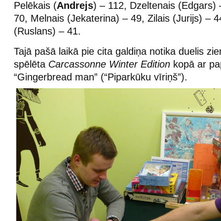
Pelēkais (
Andrejs
) – 112, Dzeltenais (Edgars) –
70, Melnais (Jekaterina) – 49, Zilais (Jurijs) – 
(Ruslans) – 41.
Tajā pašā laikā pie cita galdiņa notika duelis zi
spēlēta
Carcassonne Winter Edition
kopā ar pa
“Gingerbread man” (“Piparkūku vīriņš”).