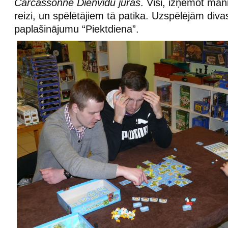
Carcassonne Dienvīdu jūras
. Visi, izņemot man
reizi, un spēlētājiem tā patika. Uzspēlējām diva
paplašinājumu “Piektdiena”.