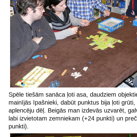
Spēle tiešām sanāca ļoti asa, daudziem objekti
mainījās īpašnieki, dabūt punktus bija ļoti grūti
aplencēju dēļ. Beigās man izdevās uzvarēt, gal
labi izvietotam zemniekam (+24 punkti) un pre
punkti).