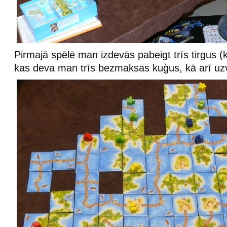
Pirmajā spēlē man izdevās pabeigt trīs tirgus (
kas deva man trīs bezmaksas kuģus, kā arī uzv