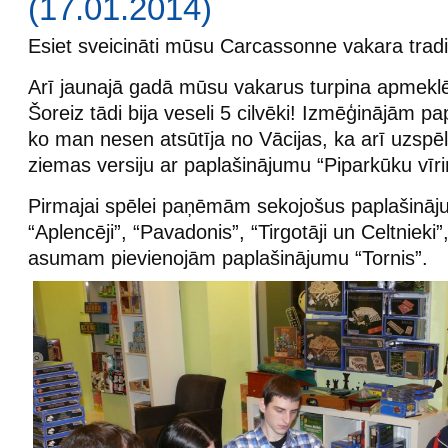
(17.01.2014)
Esiet sveicināti mūsu Carcassonne vakara tradi
Arī jaunajā gadā mūsu vakarus turpina apmeklēt
Šoreiz tādi bija veseli 5 cilvēki! Izmēģinājām p
ko man nesen atsūtīja no Vācijas, ka arī uzsp
ziemas versiju ar paplašinājumu “Piparkūku vīri
Pirmajai spēlei paņēmām sekojošus paplašināju
“Aplencēji”, “Pavadonis”, “Tirgotāji un Celtnieki
asumam pievienojām paplašinājumu “Tornis”.