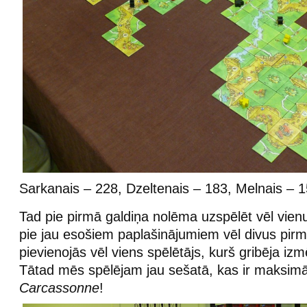
Sarkanais – 228, Dzeltenais – 183, Melnais – 1
Tad pie pirmā galdiņa nolēma uzspēlēt vēl vienu 
pie jau esošiem paplašinājumiem vēl divus pirm
pievienojās vēl viens spēlētājs, kurš gribēja iz
Tātad mēs spēlējam jau sešatā, kas ir maksimāl
Carcassonne
!