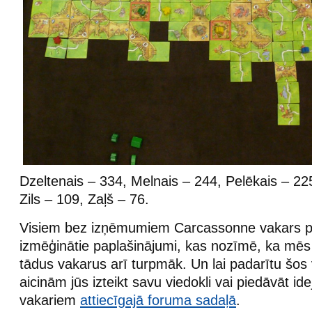
Dzeltenais – 334, Melnais – 244, Pelēkais – 22
Zils – 109, Zaļš – 76.
Visiem bez izņēmumiem Carcassonne vakars pat
izmēģinātie paplašinājumi, kas nozīmē, ka mēs 
tādus vakarus arī turpmāk. Un lai padarītu šos
aicinām jūs izteikt savu viedokli vai piedāvāt i
vakariem
attiecīgajā foruma sadaļā
.