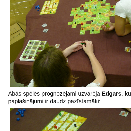
Abās spēlēs prognozējami uzvarēja
Edgars
, k
paplašinājumi ir daudz pazīstamāki: