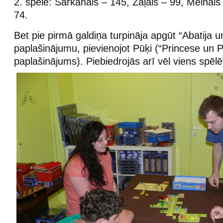
2. spēle: Sarkanais – 145, Zaļais – 99, Melnais
74.
Bet pie pirmā galdiņa turpināja apgūt “Abatija u
paplašinājumu, pievienojot Pūķi (“Princese un P
paplašinājums). Piebiedrojās arī vēl viens spēlē