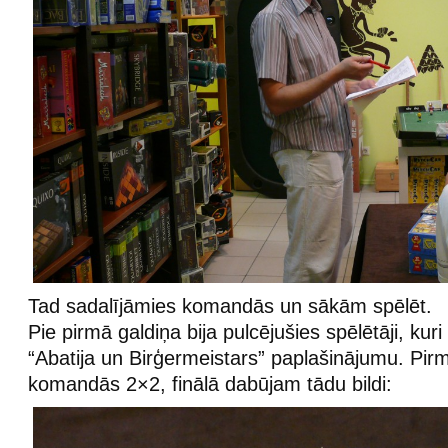
Tad sadalījāmies komandās un sākām spēlēt.
Pie pirmā galdiņa bija pulcējušies spēlētāji, kuri
“Abatija un Birģermeistars” paplašinājumu. Pir
komandās 2×2, finālā dabūjam tādu bildi: