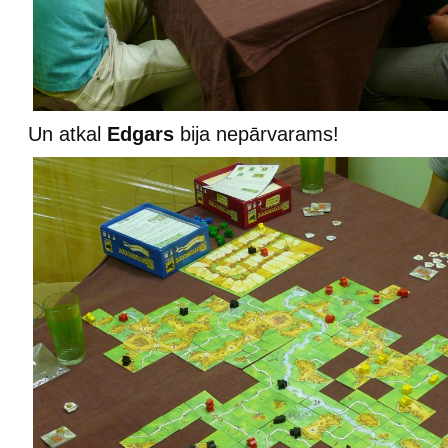
Un atkal
Edgars
bija nepārvarams!