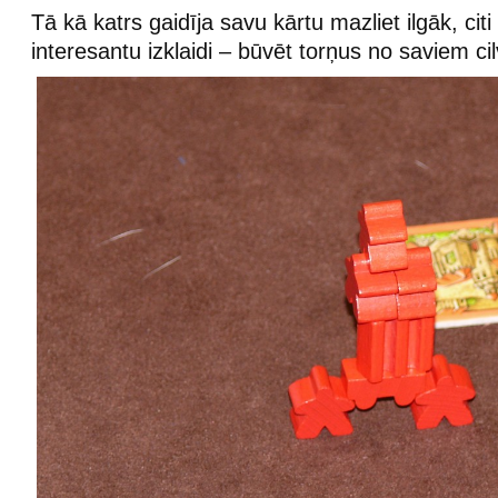
Tā kā katrs gaidīja savu kārtu mazliet ilgāk, citi
interesantu izklaidi – būvēt torņus no saviem ci