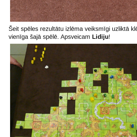
Šeit spēles rezultātu izlēma veiksmīgi uzliktā klē
vienīga šajā spēlē. Apsveicam
Lidiju
!