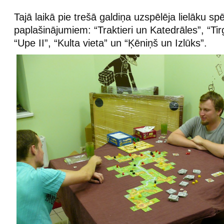
Tajā laikā pie trešā galdiņa uzspēlēja lielāku spē
paplašinājumiem: “Traktieri un Katedrāles”, “Tirg
“Upe II”, “Kulta vieta” un “Ķēniņš un Izlūks”.