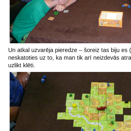
Un atkal uzvarēja pieredze – šoreiz tas biju es 
neskatoties uz to, ka man tik arī neizdevās atra
uzlikt klēti.