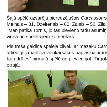
Šajā spēlē uzvarēja pieredzējušais
Carcassonn
Melnais – 81, Dzeltenais – 60, Zaļais – 52, Zilai
“Man patika Tornis, jo tas pievieno tādu asumiņu
viena no spēlētājiem komentārs.
Pie trešā galdiņa spēlēja cilvēki ar mazāku
Car
attiecīgi izmantoja vienkāršākus paplašinājumus
Katedrāles” pirmajā spēlē un pievienojot “Tirgotā
otrajā: