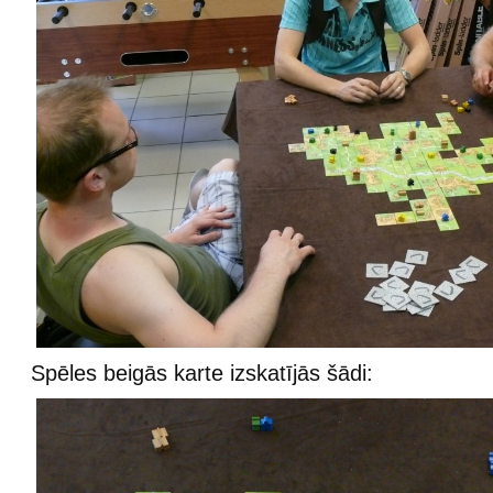
Spēles beigās karte izskatījās šādi: