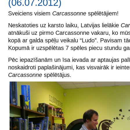
(06.07.2012)
Sveiciens visiem
Carcassonne
spēlētājiem!
Neskatoties uz karsto laiku, Latvijas lielākie
Car
atnākuši uz pirmo Carcassonne vakaru, ko mūsu
kopā ar galda spēļu veikalu “Ludo”. Pavisam tādu
Kopumā ir uzspēlētas 7 spēles piecu stundu g
Pēc iepazīšanām un īsa ievada ar aptaujas palī
noskaidroti paplašinājumi, kas visvairāk ir ieinte
Carcassonne
spēlētājus.