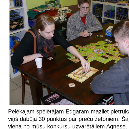
Pelēkajam spēlētājam Edgaram mazliet pietrūka 
viņš dabūja 30 punktus par preču žetoniem. Šaj
viena no mūsu konkursu uzvarētājiem Agnese.