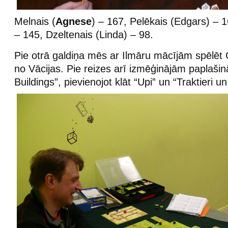
Melnais (
Agnese
) – 167, Pelēkais (Edgars) – 1
– 145, Dzeltenais (Linda) – 98.
Pie otrā galdiņa mēs ar Ilmāru mācījām spēlē
no Vācijas. Pie reizes arī izmēģinājām paplašinā
Buildings”, pievienojot klāt “Upi” un “Traktieri u