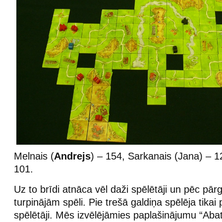
Melnais (
Andrejs
) – 154, Sarkanais (Jana) – 12
101.
Uz to brīdi atnāca vēl daži spēlētāji un pēc p
turpinājām spēli. Pie trešā galdiņa spēlēja tikai
spēlētāji. Mēs izvēlējāmies paplašinājumu “Abat