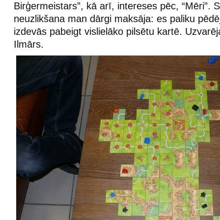
Birģermeistars”, kā arī, intereses pēc, “Mēri”. S
neuzlikšana man dārgi maksāja: es paliku pēdē
izdevās pabeigt vislielāko pilsētu kartē. Uzvarēja
Ilmārs.