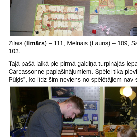
Zilais (
Ilmārs
) – 111, Melnais (Lauris) – 109, S
103.
Tajā pašā laikā pie pirmā galdiņa turpinājās iep
Carcassonne paplašinājumiem. Spēlei tika piev
Pūķis”, ko līdz šim neviens no spēlētājiem nav s