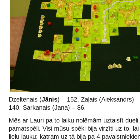
Dzeltenais (
Jānis
) – 152, Zaļais (Aleksandrs) –
140, Sarkanais (Jana) – 86.
Mēs ar Lauri pa to laiku nolēmām uztaisīt dueli, 
pamatspēli. Visi mūsu spēki bija virzīti uz to, l
lielu lauku: katram uz tā bija pa 4 pavalstniekie