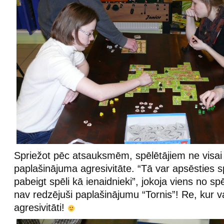
Spriežot pēc atsauksmēm, spēlētājiem ne visai 
paplašinājuma agresivitāte. “Tā var apsēsties s
pabeigt spēli kā ienaidnieki”, jokoja viens no spē
nav redzējuši paplašinājumu “Tornis”! Re, kur v
agresivitāti!