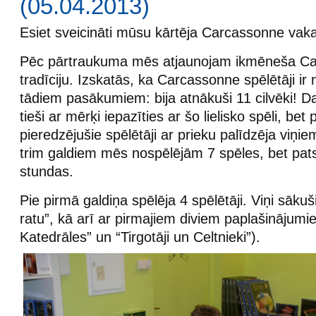
(05.04.2013)
Esiet sveicināti mūsu kārtēja Carcassonne vaka
Pēc pārtraukuma mēs atjaunojam ikmēneša Ca
tradīciju. Izskatās, ka Carcassonne spēlētāji ir 
tādiem pasākumiem: bija atnākuši 11 cilvēki! D
tieši ar mērķi iepazīties ar šo lielisko spēli, bet 
pieredzējušie spēlētāji ar prieku palīdzēja viņi
trim galdiem mēs nospēlējām 7 spēles, bet pat
stundas.
Pie pirmā galdiņa spēlēja 4 spēlētāji. Viņi sākuš
ratu”, kā arī ar pirmajiem diviem paplašinājumie
Katedrāles” un “Tirgotāji un Celtnieki”).