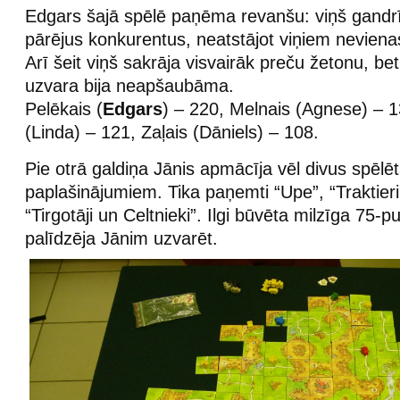
Edgars šajā spēlē paņēma revanšu: viņš gandrī
pārējus konkurentus, neatstājot viņiem neviena
Arī šeit viņš sakrāja visvairāk preču žetonu, bet
uzvara bija neapšaubāma.
Pelēkais (
Edgars
) – 220, Melnais (Agnese) – 1
(Linda) – 121, Zaļais (Dāniels) – 108.
Pie otrā galdiņa Jānis apmācīja vēl divus spēlēt
paplašinājumiem. Tika paņemti “Upe”, “Traktier
“Tirgotāji un Celtnieki”. Ilgi būvēta milzīga 75-p
palīdzēja Jānim uzvarēt.