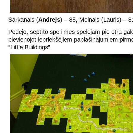
Sarkanais (
Andrejs
) – 85, Melnais (Lauris) – 8
Pēdējo, septīto spēli mēs spēlējām pie otrā gal
pievienojot iepriekšējiem paplašinājumiem pirmo
“Little Buildings”.