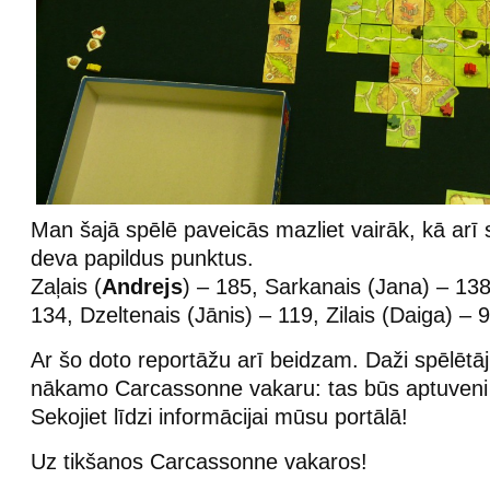
Man šajā spēlē paveicās mazliet vairāk, kā arī 
deva papildus punktus.
Zaļais (
Andrejs
) – 185, Sarkanais (Jana) – 138
134, Dzeltenais (Jānis) – 119, Zilais (Daiga) – 9
Ar šo doto reportāžu arī beidzam. Daži spēlētāji
nākamo Carcassonne vakaru: tas būs aptuveni
Sekojiet līdzi informācijai mūsu portālā!
Uz tikšanos Carcassonne vakaros!