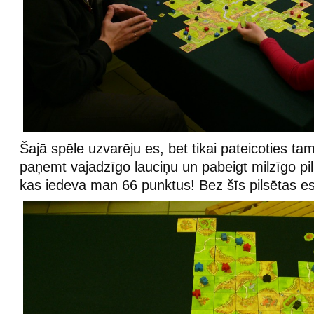
Šajā spēle uzvarēju es, bet tikai pateicoties t
paņemt vajadzīgo lauciņu un pabeigt milzīgo pils
kas iedeva man 66 punktus! Bez šīs pilsētas es