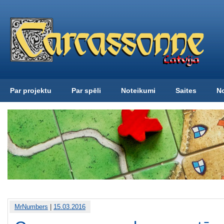
Par projektu
Par spēli
Noteikumi
Saites
N
MrNumbers
|
15.03.2016