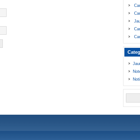
Ca
Car
Ja
Car
Car
Categ
Jau
Not
Not