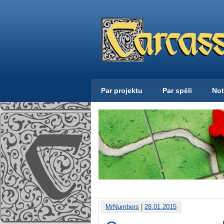
Par projektu
Par spēli
Not
MrNumbers
|
28.01.2015