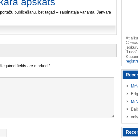
kara apskats
portāžu publicēšanu, bet tagad – saīsinātajā variantā. Janvāra
Atlai
Carca
jebkur
“Ludo” 
Kupo
reģistr
Required fields are marked
*
Rece
MrN
Edg
MrN
Bai
onl
Recen