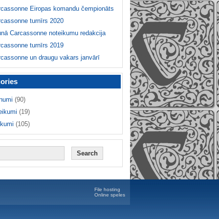
rcassonne Eiropas komandu čempionāts
cassonne turnīrs 2020
unā Carcassonne noteikumu redakcija
cassonne turnīrs 2019
cassonne un draugu vakars janvārī
ories
numi
(90)
eikumi
(19)
ikumi
(105)
File hosting
Online speles