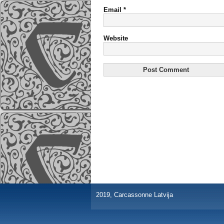
Email
*
Website
2019, Carcassonne Latvija