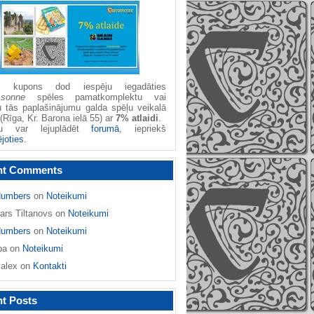
žu kupons dod iespēju iegadāties
ssonne
spēles pamatkomplektu vai
u tās paplašinājumu galda spēļu veikalā
(Rīga, Kr. Barona ielā 55) ar
7% atlaidi
.
nu var lejuplādēt
forumā
, iepriekš
ējoties
.
nt Comments
umbers
on
Noteikumi
ars Tiltanovs
on
Noteikumi
umbers
on
Noteikumi
ba
on
Noteikumi
yalex
on
Kontakti
t Posts