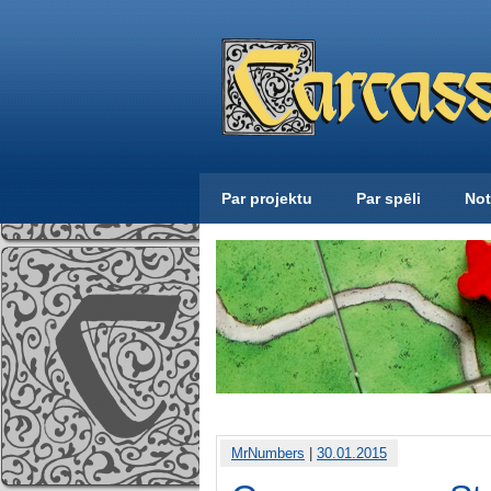
Par projektu
Par spēli
Not
MrNumbers
|
30.01.2015