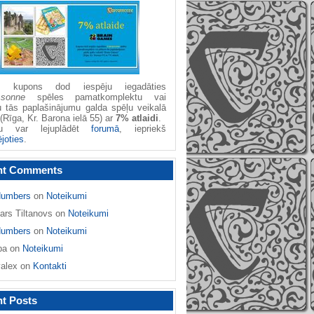
žu kupons dod iespēju iegadāties
ssonne
spēles pamatkomplektu vai
u tās paplašinājumu galda spēļu veikalā
(Rīga, Kr. Barona ielā 55) ar
7% atlaidi
.
nu var lejuplādēt
forumā
, iepriekš
ējoties
.
nt Comments
umbers
on
Noteikumi
ars Tiltanovs
on
Noteikumi
umbers
on
Noteikumi
ba
on
Noteikumi
yalex
on
Kontakti
t Posts