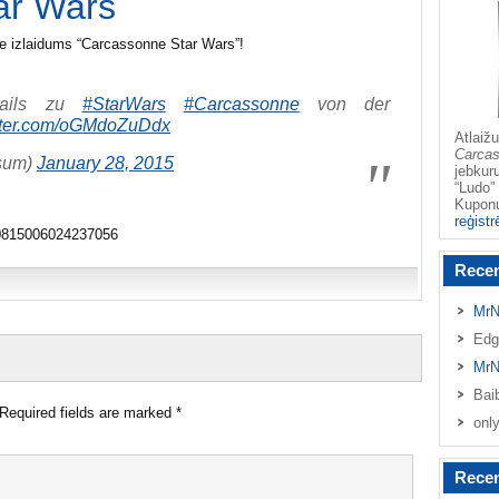
ar Wars
e izlaidums “Carcassonne Star Wars”!
tails zu
#StarWars
#Carcassonne
von der
itter.com/oGMdoZuDdx
Atlai
Carca
sum)
January 28, 2015
jebkur
“Ludo” 
Kupo
reģistr
560815006024237056
Rece
MrN
Edg
MrN
Bai
Required fields are marked
*
onl
Recen