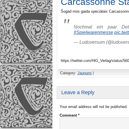
Carcassonne St
Šogad mūs gaida speciālais Carcassonn
Nochmal ein paar De
#Spielwarenmesse
pic.tw
— Ludoversum (@ludover
https://twitter.com/HiG_Verlag/status/
Category:
Jaunumi
|
Leave a Reply
Your email address will not be published.
Comment
*