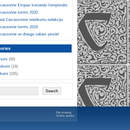
rcassonne Eiropas komandu čempionāts
cassonne turnīrs 2020
unā Carcassonne noteikumu redakcija
cassonne turnīrs 2019
cassonne un draugu vakars janvārī
ories
numi
(90)
eikumi
(19)
ikumi
(105)
File hosting
Online speles