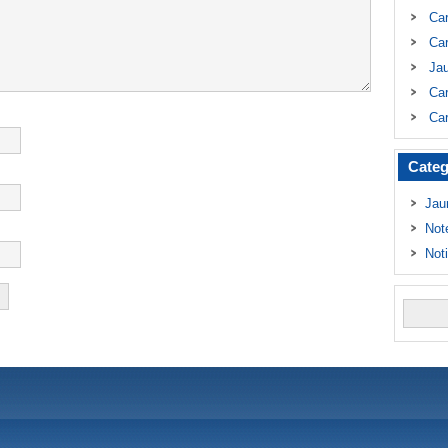
Ca
Car
Ja
Car
Car
Categ
Jau
Not
Not