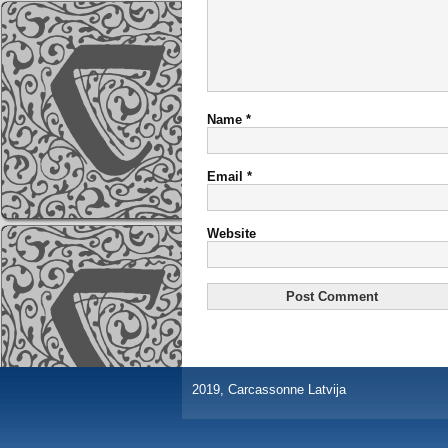
Name
*
Email
*
Website
2019, Carcassonne Latvija