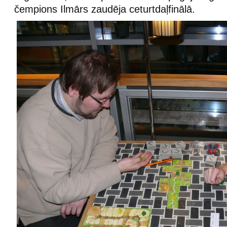
čempions Ilmārs zaudēja ceturtdaļfinālā.