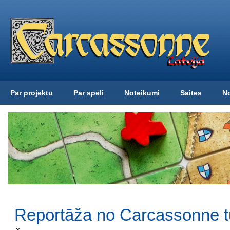
Par projektu
Par spēli
Noteikumi
Saites
N
Reportāža no Carcassonne t