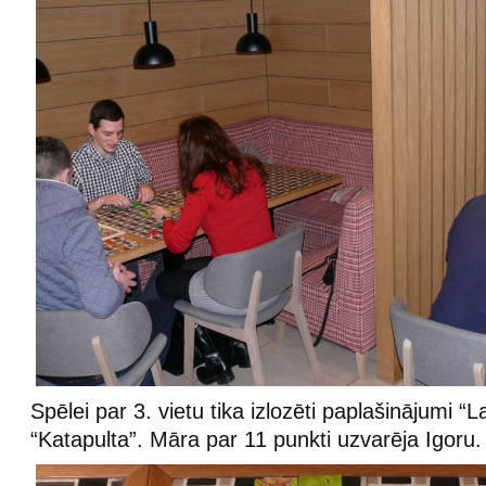
Spēlei par 3. vietu tika izlozēti paplašinājumi “L
“Katapulta”. Māra par 11 punkti uzvarēja Igoru.