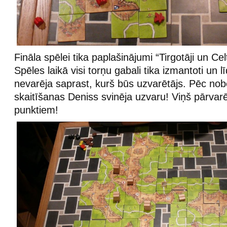
Fināla spēlei tika paplašinājumi “Tirgotāji un Cel
Spēles laikā visi torņu gabali tika izmantoti un 
nevarēja saprast, kurš būs uzvarētājs. Pēc no
skaitīšanas Deniss svinēja uzvaru! Viņš pārvarē
punktiem!