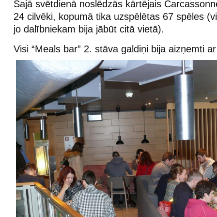
Šajā svētdienā noslēdzās kārtējais Carcassonne 
24 cilvēki, kopumā tika uzspēlētas 67 spēles (v
jo dalībniekam bija jābūt citā vietā).
Visi “Meals bar” 2. stāva galdiņi bija aizņemti a