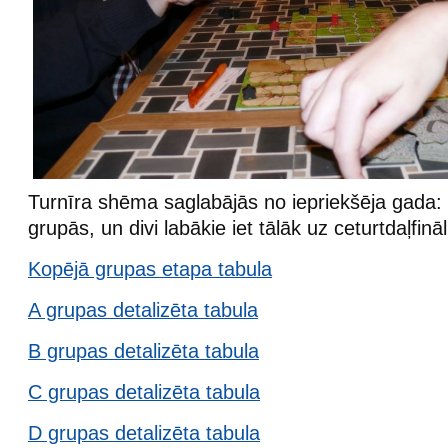
Turnīra shēma saglabājās no iepriekšēja gada: 
grupās, un divi labākie iet tālāk uz ceturtdaļfināl
Kopējā grupas etapa tabula
A grupas detalizēta tabula
B grupas detalizēta tabula
C grupas detalizēta tabula
D grupas detaliz
ēta tabula