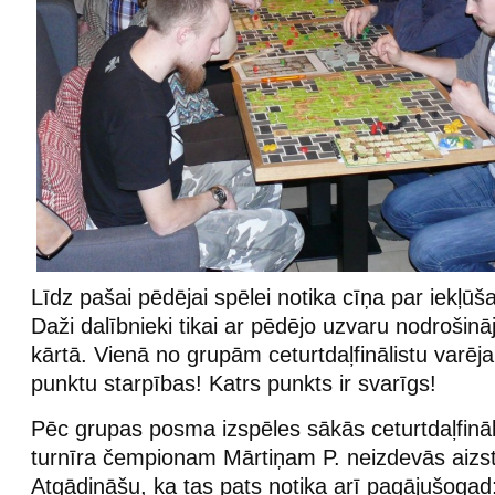
Līdz pašai pēdējai spēlei notika cīņa par iekļūša
Daži dalībnieki tikai ar pēdējo uzvaru nodrošināj
kārtā. Vienā no grupām ceturtdaļfinālistu varēja 
punktu starpības! Katrs punkts ir svarīgs!
Pēc grupas posma izspēles sākās ceturtdaļfinā
turnīra čempionam Mārtiņam P. neizdevās aizstā
Atgādināšu, ka tas pats notika arī pagājušogad