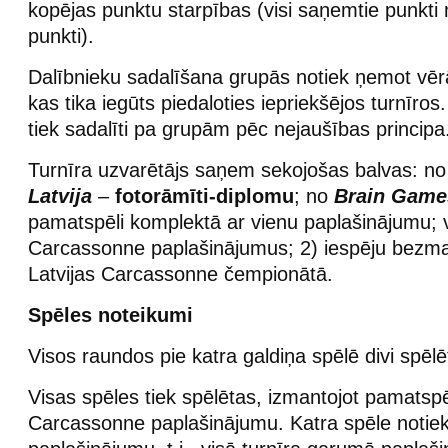
kopējas punktu starpības (visi saņemtie punkti 
punkti).
Dalībnieku sadalīšana grupās notiek ņemot vērā
kas tika iegūts piedaloties iepriekšējos turnīros.
tiek sadalīti pa grupām pēc nejaušības principa
Turnīra uzvarētājs saņem sekojošas balvas: n
Latvija
–
fotorāmīti-diplomu
; no
Brain Game
pamatspēli komplektā ar vienu paplašinājumu; v
Carcassonne paplašinājumus; 2) iespēju bezmak
Latvijas Carcassonne čempionātā.
Spēles noteikumi
Visos raundos pie katra galdiņa spēlē divi spēlēt
Visas spēles tiek spēlētas, izmantojot pamatspē
Carcassonne paplašinājumu. Katra spēle notiek 