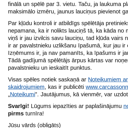
finālā un spēlē par 3. vietu. Taču, ja laukuma p
maksimālo izmēru, jaunus lauciņus pievienot ga
Par kļūdu kontroli ir atbildīgs spēlētāja pretini
nepamana, ka ir nolikts lauciņš tā, ka kāda no 
viņš ir jau izvilcis savu lauciņu, tad kļūda vair
ir ar pavalstnieku uzlikšanu īpašumā, kur jau ir 
Izņēmums ir, ja nav pamanīts, ka īpašums ir ja
Tādā gadījumā spēlētājs ārpus kārtas var noņ
pavalstnieku un ieskaitīt punktus.
Visas spēles notiek saskaņā ar
Noteikumiem ar 
skaidrojumiem
, kas ir publicēti
www.carcassonn
„
Noteikumi
”. Jautājumus, kā vienmēr, var uzd
Svarīgi!
Lūgums iepazīties ar paplašinājumu
n
pirms
turnīra!
Jūsu vārds (obligāts)