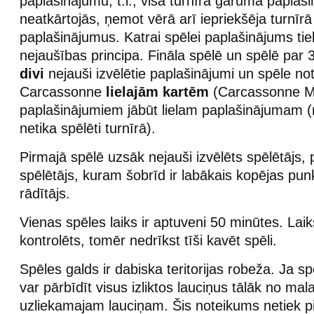
paplašinājumu, t.i., visā turnīra garumā paplaš
neatkārtojās, ņemot vērā arī iepriekšēja turnīrā
paplašinājumus. Katrai spēlei paplašinājums tie
nejaušības principa. Fināla spēlē un spēlē par 3.
divi
nejauši izvēlētie paplašinājumi un spēle no
Carcassonne
lielajām kartēm
(Carcassonne M
paplašinājumiem jābūt lielam paplašinājumam (
netika spēlēti turnīrā).
Pirmajā spēlē uzsāk nejauši izvēlēts spēlētājs, 
spēlētājs, kuram šobrīd ir labākais kopējas pun
rādītājs.
Vienas spēles laiks ir aptuveni 50 minūtes. Laiks
kontrolēts, tomēr nedrīkst tīši kavēt spēli.
Spēles galds ir dabiska teritorijas robeža. Ja sp
var pārbīdīt visus izliktos lauciņus tālāk no mala
uzliekamajam lauciņam. Šis noteikums netiek p