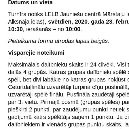
Datums un vieta
Turnīrs notiks LELB Jauniešu centrā Mārstaļu ie
Alksnāja ielas),
svētdien, 2020. gada 23. febr
10:30
, ierašanās – no
10:00
.
Pieteikuma forma atrodas lapas beigās.
Vispārējie noteikumi
Maksimālais dalībnieku skaits ir 24 cilvēki. Visi 
dalās 4 grupās. Katras grupas dalībnieki spēlē
spēli, bet divi labākie no katras grupas nokļūst c
Ceturtdaļfinālu uzvarētāji turpina cīņu pusfinālā
uzvarētāji spēlē finālu. Pusfināla zaudētāji sp
par 3. vietu. Pirmajā posmā (grupas spēles) par
piešķirti 2 punkti, par zaudējumu punkti netiek 
gadījumā katrs spēlētājs saņem 1 punktu. Ja di
dalībniekiem ir vienāds grupas punktu skaits, l