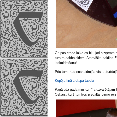
Grupas etapa laikā es biju ļoti aizņemts 
turnīra dalībniekiem. Atsevišķs paldies
izskaidrošanu!
Pēc tam, kad noskaidrojās visi ceturtdaļfi
Kopēja fināla etapa tabula
Pagājuša gada mini-turnīra uzvarētājam Il
Oskars, kurš turnīros piedalās pirmo reizi