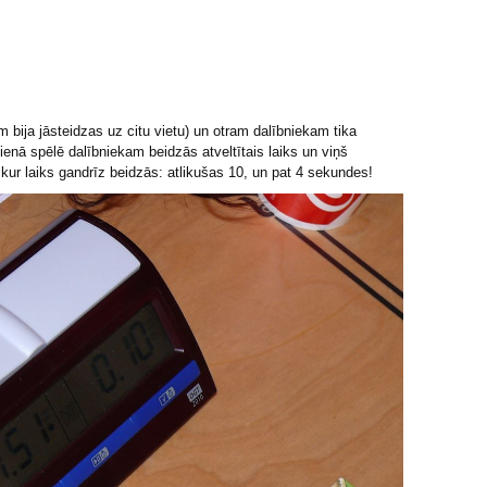
 bija jāsteidzas uz citu vietu) un otram dalībniekam tika
ienā spēlē dalībniekam beidzās atveltītais laiks un viņš
 kur laiks gandrīz beidzās: atlikušas 10, un pat 4 sekundes!