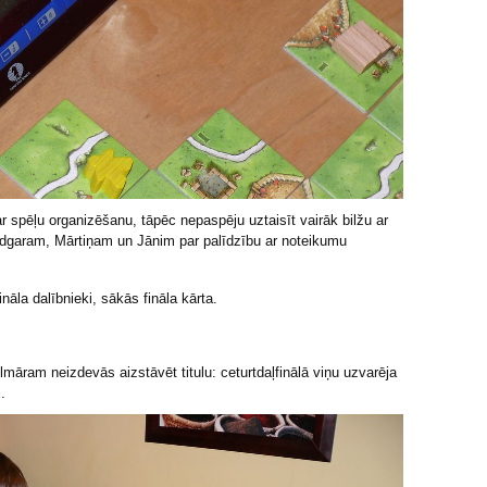
ar spēļu organizēšanu, tāpēc nepaspēju uztaisīt vairāk bilžu ar
 Edgaram, Mārtiņam un Jānim par palīdzību ar noteikumu
nāla dalībnieki, sākās fināla kārta.
māram neizdevās aizstāvēt titulu: ceturtdaļfinālā viņu uzvarēja
.