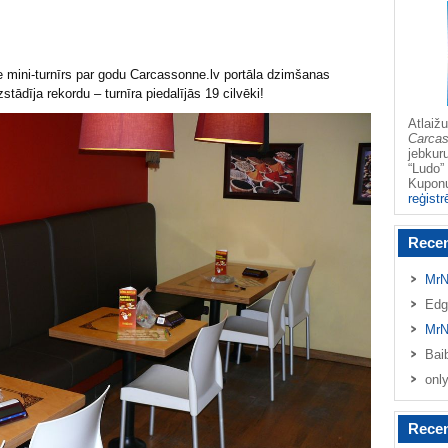
e mini-turnīrs par godu Carcassonne.lv portāla dzimšanas
dīja rekordu – turnīra piedalījās 19 cilvēki!
Atlai
Carca
jebkur
“Ludo” 
Kupo
reģistr
Rece
MrN
Edg
MrN
Bai
onl
Recen