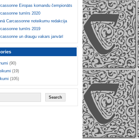
rcassonne Eiropas komandu čempionāts
cassonne turnīrs 2020
unā Carcassonne noteikumu redakcija
cassonne turnīrs 2019
cassonne un draugu vakars janvārī
ories
numi
(90)
eikumi
(19)
ikumi
(105)