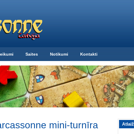
eikumi
Saites
Notikumi
Kontakti
rcassonne mini-turnīra
Atlai