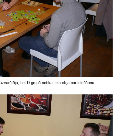
uzvarētāju, bet D grupā notika liela cīņa par iekļūšanu