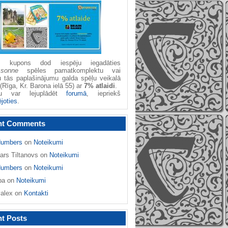
žu kupons dod iespēju iegadāties
ssonne
spēles pamatkomplektu vai
u tās paplašinājumu galda spēļu veikalā
(Rīga, Kr. Barona ielā 55) ar
7% atlaidi
.
nu var lejuplādēt
forumā
, iepriekš
ējoties
.
nt Comments
umbers
on
Noteikumi
ars Tiltanovs
on
Noteikumi
umbers
on
Noteikumi
ba
on
Noteikumi
yalex
on
Kontakti
t Posts