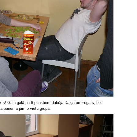
nkts! Galu galā pa 6 punktiem dabūja Daiga un Edgars, bet
iņa paņēma pirmo vietu grupā.