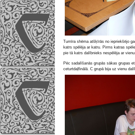
Turnīra shēma atšķīrās no iepriekšējo ga
katrs spēlēja ar katru. Pirms katras spēl
pie tā katrs dalībnieks nespēlēja ar vien
Pēc sadalīšanās grupās sākas grupas eta
ceturtdaļfinālā. C grupā bija uz vienu da