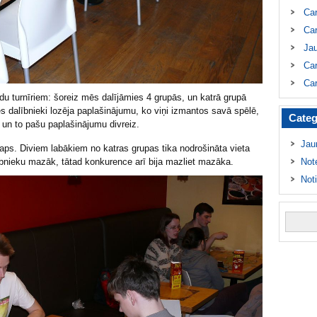
Ca
Car
Ja
Car
Car
du turnīriem: šoreiz mēs dalījāmies 4 grupās, un katrā grupā
es dalībnieki lozēja paplašinājumu, ko viņi izmantos savā spēlē,
Categ
u un to pašu paplašinājumu divreiz.
Jau
ps. Diviem labākiem no katras grupas tika nodrošināta vieta
lībnieku mazāk, tātad konkurence arī bija mazliet mazāka.
Not
Not