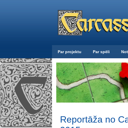
Par projektu
Par spēli
Not
Reportāža no Ca