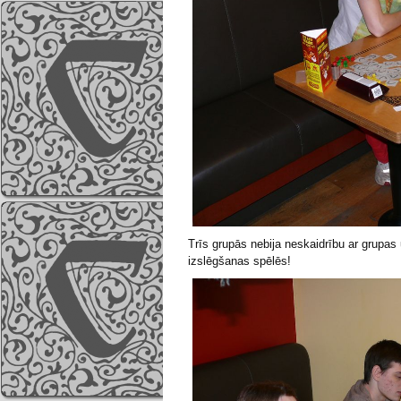
Trīs grupās nebija neskaidrību ar grupas 
izslēgšanas spēlēs!