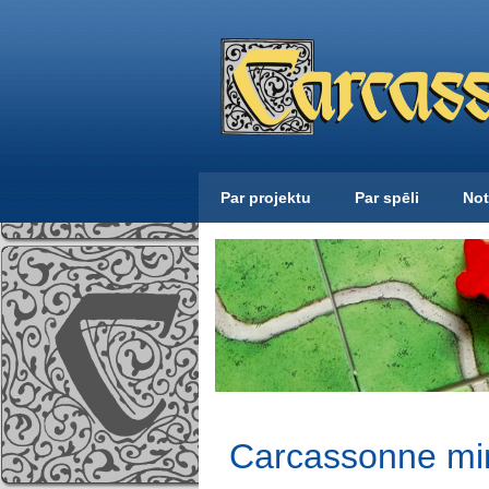
Par projektu
Par spēli
Not
Carcassonne min