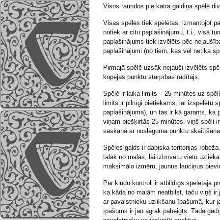
Visos raundos pie katra galdiņa spēlē divi
Visas spēles tiek spēlētas, izmantojot p
notiek ar citu paplašinājumu, t.i., visā t
paplašinājums tiek izvēlēts pēc nejaušība
paplašinājumi (no tiem, kas vēl netika spē
Pirmajā spēlē uzsāk nejauši izvēlēts spēl
kopējas punktu starpības rādītājs.
Spēlē ir laika limits – 25 minūtes uz spēl
limits ir pilnīgi pietiekams, lai izspēlēt
paplašinājuma), un tas ir kā garants, ka 
viņam piešķirtās 25 minūtes, viņš spēli 
saskaņā ar noslēguma punktu skaitīšana
Spēles galds ir dabiska teritorijas robeža
tālāk no malas, lai izbrīvētu vietu uzli
maksimālo izmēru, jaunus lauciņus pievi
Par kļūdu kontroli ir atbildīgs spēlētāja 
ka kāda no malām neatbilst, taču viņš ir j
ar pavalstnieku uzlikšanu īpašumā, kur ja
īpašums ir jau agrāk pabeigts. Tādā gad