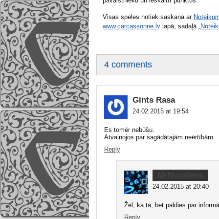
pavalstnieku un ieskaitīt punktus.
Visas spēles notiek saskaņā ar
Noteikum
www.carcassonne.lv
lapā, sadaļā „
Notei
4 comments
Gints Rasa
24.02.2015 at 19:54
Es tomēr nebūšu.
Atvainojos par sagādātajām neērtībām.
Reply
MrNumbers
24.02.2015 at 20:40
Žēl, ka tā, bet paldies par informā
Reply