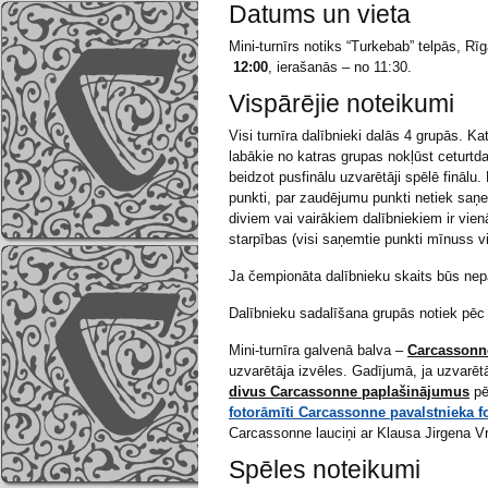
Datums un vieta
Mini-turnīrs notiks “Turkebab” telpās, Rīg
12:00
, ierašanās – no 11:30.
Vispārējie noteikumi
Visi turnīra dalībnieki dalās 4 grupās. Ka
labākie no katras grupas nokļūst ceturtdaļ
beidzot pusfinālu uzvarētāji spēlē finālu.
punkti, par zaudējumu punkti netiek saņe
diviem vai vairākiem dalībniekiem ir vie
starpības (visi saņemtie punkti mīnuss vi
Ja čempionāta dalībnieku skaits būs nepār
Dalībnieku sadalīšana grupās notiek pēc 
Mini-turnīra galvenā balva –
Carcassonn
uzvarētāja izvēles. Gadījumā, ja uzvarē
divus Carcassonne paplašinājumus
pē
fotorāmīti Carcassonne pavalstnieka 
Carcassonne lauciņi ar Klausa Jirgena Vr
Spēles noteikumi