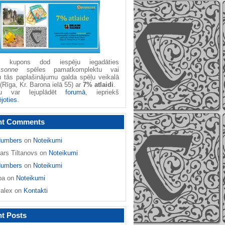
žu kupons dod iespēju iegadāties
ssonne
spēles pamatkomplektu vai
u tās paplašinājumu galda spēļu veikalā
(Rīga, Kr. Barona ielā 55) ar
7% atlaidi
.
nu var lejuplādēt
forumā
, iepriekš
ējoties
.
nt Comments
umbers
on
Noteikumi
ars Tiltanovs
on
Noteikumi
umbers
on
Noteikumi
ba
on
Noteikumi
yalex
on
Kontakti
t Posts