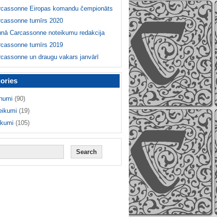
rcassonne Eiropas komandu čempionāts
cassonne turnīrs 2020
unā Carcassonne noteikumu redakcija
cassonne turnīrs 2019
cassonne un draugu vakars janvārī
ories
numi
(90)
eikumi
(19)
ikumi
(105)