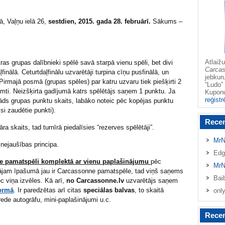
ā, Vaļņu ielā 26,
sestdien, 2015. gada 28. februārī.
Sākums –
Atlai
tras grupas dalībnieki spēlē savā starpā vienu spēli, bet divi
Carca
finālā. Ceturtdaļfinālu uzvarētāji turpina cīņu pusfinālā, un
jebkur
 Pirmajā posmā (grupas spēles) par katru uzvaru tiek piešķirti 2
“Ludo” 
mti. Neizšķirta gadījumā katrs spēlētājs saņem 1 punktu. Ja
Kupo
reģistr
nāds grupas punktu skaits, labāko noteic pēc kopējas punktu
si zaudētie punkti).
Rece
a skaits, tad turnīrā piedalīsies “rezerves spēlētāji”.
MrN
nejaušības principa.
Edg
e pamatspēli komplektā ar vienu paplašinājumu
pēc
MrN
tājam īpašumā jau ir Carcassonne pamatspēle, tad viņš saņems
Bai
c viņa izvēles. Kā arī,
no Carcassonne.lv
uzvarētājs saņem
formā
. Ir paredzētas arī citas
speciālas balvas
, to skaitā
onl
ede autogrāfu, mini-paplašinājumi u.c.
Recen