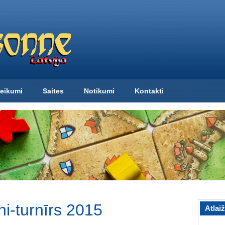
eikumi
Saites
Notikumi
Kontakti
i-turnīrs 2015
Atlai