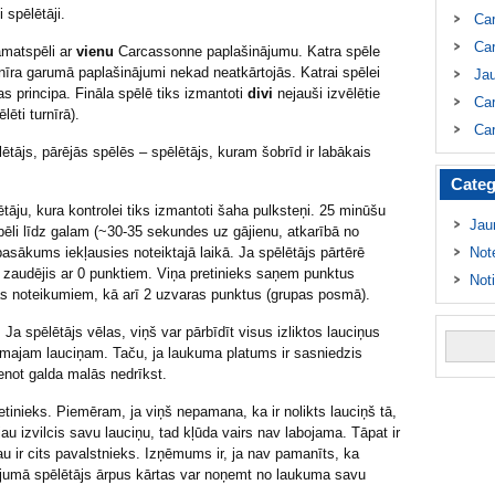
 spēlētāji.
Ca
Car
amatspēli ar
vienu
Carcassonne paplašinājumu. Katra spēle
urnīra garumā paplašinājumi nekad neatkārtojās. Katrai spēlei
Ja
s principa. Fināla spēlē tiks izmantoti
divi
nejauši izvēlētie
Car
lēti turnīrā).
Car
ētājs, pārējās spēlēs – spēlētājs, kuram šobrīd ir labākais
Categ
ētāju, kura kontrolei tiks izmantoti šaha pulksteņi. 25 minūšu
Jau
u spēli līdz galam (~30-35 sekundes uz gājienu, atkarībā no
pasākums iekļausies noteiktajā laikā. Ja spēlētājs pārtērē
Not
ir zaudējis ar 0 punktiem. Viņa pretinieks saņem punktus
Not
s noteikumiem, kā arī 2 uzvaras punktus (grupas posmā).
. Ja spēlētājs vēlas, viņš var pārbīdīt visus izliktos lauciņus
ekamajam lauciņam. Taču, ja laukuma platums ir sasniedzis
enot galda malās nedrīkst.
pretinieks. Piemēram, ja viņš nepamana, ka ir nolikts lauciņš tā,
au izvilcis savu lauciņu, tad kļūda vairs nav labojama. Tāpat ir
u ir cits pavalstnieks. Izņēmums ir, ja nav pamanīts, ka
ījumā spēlētājs ārpus kārtas var noņemt no laukuma savu