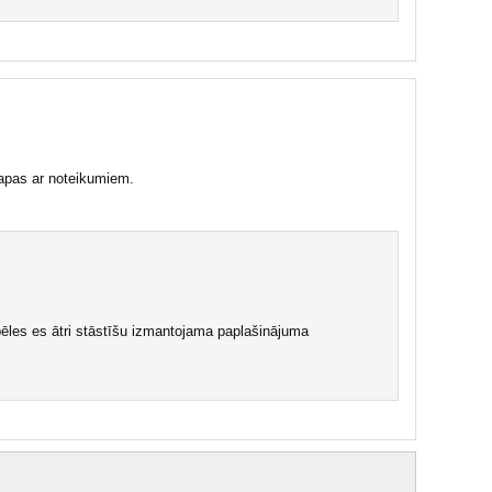
lapas ar noteikumiem.
ēles es ātri stāstīšu izmantojama paplašinājuma