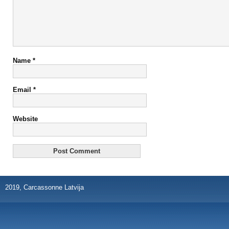
Name
*
Email
*
Website
2019, Carcassonne Latvija