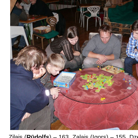
Zilais (
Rūdolfs
) – 163, Zaļais (Igors) – 155, Dz