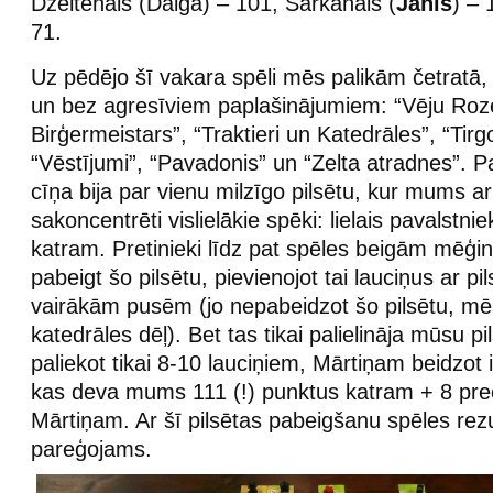
Dzeltenais (Daiga) – 101, Sarkanais (
Jānis
) – 
71.
Uz pēdējo šī vakara spēli mēs palikām četrat
un bez agresīviem paplašinājumiem: “Vēju Roze
Birģermeistars”, “Traktieri un Katedrāles”, “Tirgo
“Vēstījumi”, “Pavadonis” un “Zelta atradnes”. P
cīņa bija par vienu milzīgo pilsētu, kur mums ar
sakoncentrēti vislielākie spēki: lielais pavalstni
katram. Pretinieki līdz pat spēles beigām mēģ
pabeigt šo pilsētu, pievienojot tai lauciņus ar p
vairākām pusēm (jo nepabeidzot šo pilsētu, m
katedrāles dēļ). Bet tas tikai palielināja mūsu pi
paliekot tikai 8-10 lauciņiem, Mārtiņam beidzot 
kas deva mums 111 (!) punktus katram + 8 pre
Mārtiņam. Ar šī pilsētas pabeigšanu spēles rezu
pareģojams.