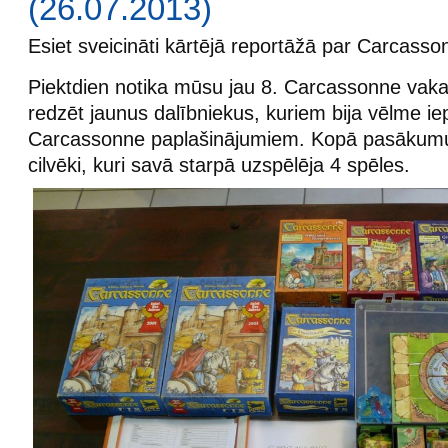
(26.07.2013)
Esiet sveicināti kārtējā reportāžā par Carcass
Piektdien notika mūsu jau 8. Carcassonne vakar
redzēt jaunus dalībniekus, kuriem bija vēlme ie
Carcassonne paplašinājumiem. Kopā pasākumu
cilvēki, kuri savā starpā uzspēlēja 4 spēles.