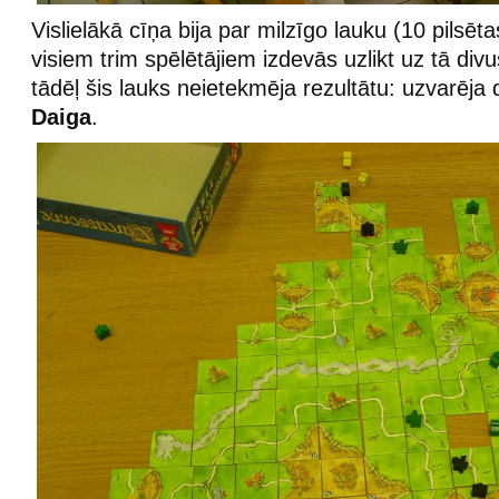
Vislielākā cīņa bija par milzīgo lauku (10 pilsēta
visiem trim spēlētājiem izdevās uzlikt uz tā div
tādēļ šis lauks neietekmēja rezultātu: uzvarēja 
Daiga
.