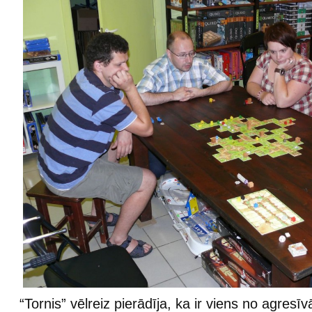
“Tornis” vēlreiz pierādīja, ka ir viens no agresī