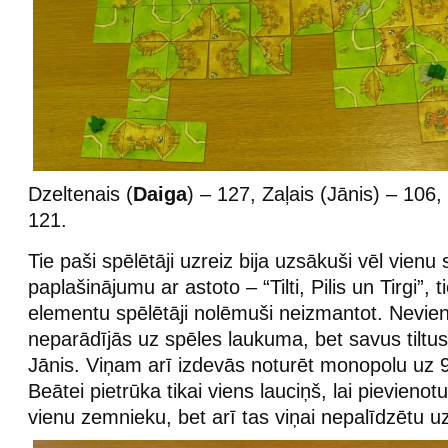
Dzeltenais (
Daiga
) – 127, Zaļais (Jānis) – 106
121.
Tie paši spēlētāji uzreiz bija uzsākuši vēl vienu 
paplašinājumu ar astoto – “Tilti, Pilis un Tirgi”, 
elementu spēlētāji nolēmuši neizmantot. Neviena 
neparādījās uz spēles laukuma, bet savus tiltus
Jānis. Viņam arī izdevās noturēt monopolu uz 9-
Beātei pietrūka tikai viens lauciņš, lai pievienotu
vienu zemnieku, bet arī tas viņai nepalīdzētu u