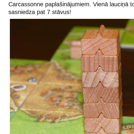
Carcassonne paplašinājumiem. Vienā lauciņā 
sasniedza pat 7 stāvus!