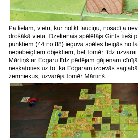
Pa lielam, vietu, kur nolikt lauciņu, nosacīja nev
drošākā vieta. Dzeltenais spēlētājs Gints tieši 
punktiem (44 no 88) ieguva spēles beigās no l
nepabeigtiem objektiem, bet tomēr līdz uzvarai 
Mārtiņš ar Edgaru līdz pēdējam gājienam cīnījā
neskatoties uz to, ka Edgaram izdevās saglabā
zemniekus, uzvarēja tomēr Mārtiņš.