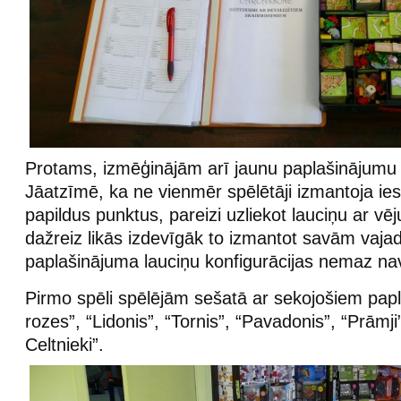
Protams, izmēģinājām arī jaunu paplašinājumu 
Jāatzīmē, ka ne vienmēr spēlētāji izmantoja ie
papildus punktus, pareizi uzliekot lauciņu ar vē
dažreiz likās izdevīgāk to izmantot savām vaja
paplašinājuma lauciņu konfigurācijas nemaz nav 
Pirmo spēli spēlējām sešatā ar sekojošiem pap
rozes”, “Lidonis”, “Tornis”, “Pavadonis”, “Prāmji”
Celtnieki”.