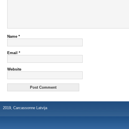
Name
*
Email
*
Website
2019, Carcassonne Latvija