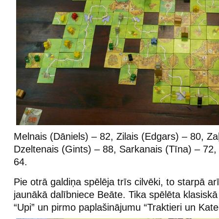
Melnais (Dāniels) – 82, Zilais (Edgars) – 80, Zaļ
Dzeltenais (Gints) – 88, Sarkanais (Tīna) – 72,
64.
Pie otrā galdiņa spēlēja trīs cilvēki, to starpā 
jaunākā dalībniece Beāte. Tika spēlēta klasisk
“Upi” un pirmo paplašinājumu “Traktieri un Kate