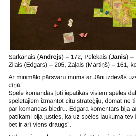
Sarkanais (
Andrejs
) – 172, Pelēkais (
Jānis
) –
Zilais (Edgars) – 205, Zaļais (Mārtiņš) – 161, k
Ar minimālo pārsvaru mums ar Jāni izdevās uzv
cīņā.
Spēle komandās ļoti iepatikās visiem spēles dalī
spēlētājiem izmantot citu stratēģiju, domāt ne ti
par komandas biedru. Edgara komentārs bija arī
patīkami bija justies, ka uz spēles laukuma tev ir
bet ir arī viens draugs”.