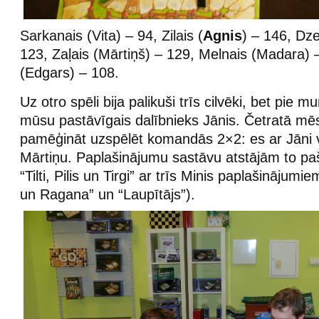
Sarkanais (Vita) – 94, Zilais (
Agnis
) – 146, Dze
123, Zaļais (Mārtiņš) – 129, Melnais (Madara) 
(Edgars) – 108.
Uz otro spēli bija palikuši trīs cilvēki, bet pie 
mūsu pastāvīgais dalībnieks Jānis. Četratā m
pamēģināt uzspēlēt komandās 2×2: es ar Jāni 
Mārtiņu. Paplašinājumu sastāvu atstājām to pašu
“Tilti, Pilis un Tirgi” ar trīs Minis paplašinājumie
un Ragana” un “Laupītājs”).