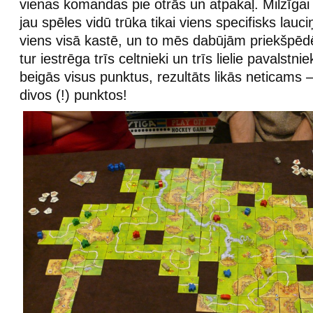
vienas komandas pie otrās un atpakaļ. Milzīgai p
jau spēles vidū trūka tikai viens specifisks lauciņ
viens visā kastē, un to mēs dabūjām priekšpēdē
tur iestrēga trīs celtnieki un trīs lielie pavalstni
beigās visus punktus, rezultāts likās neticams – 
divos (!) punktos!