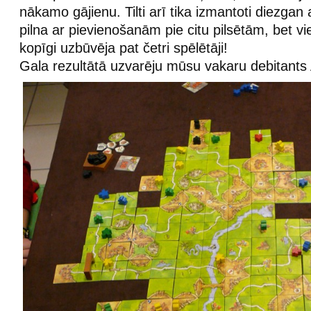
nākamo gājienu. Tilti arī tika izmantoti diezgan a
pilna ar pievienošanām pie citu pilsētām, bet v
kopīgi uzbūvēja pat četri spēlētāji!
Gala rezultātā uzvarēju mūsu vakaru debitants 