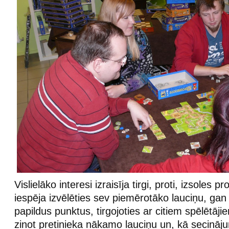
Vislielāko interesi izraisīja tirgi, proti, izsoles p
iespēja izvēlēties sev piemērotāko lauciņu, gan
papildus punktus, tirgojoties ar citiem spēlētāji
zinot pretinieka nākamo lauciņu un, kā secināj