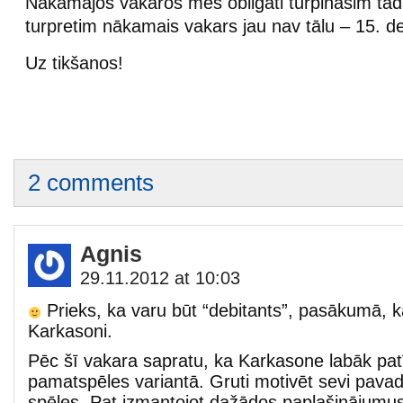
Nākamajos vakaros mēs obligāti turpināsim tāda
turpretim nākamais vakars jau nav tālu – 15. d
Uz tikšanos!
2 comments
Agnis
29.11.2012 at 10:03
Prieks, ka varu būt “debitants”, pasākumā, ka
Karkasoni.
Pēc šī vakara sapratu, ka Karkasone labāk patī
pamatspēles variantā. Gruti motivēt sevi pavad
spēles. Pat izmantojot dažādos paplašinājumus