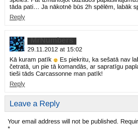
tāda pati… Ja nākotnē būs 2h spēlēm, labāk sp
Reply
MrNumbers
29.11.2012 at 15:02
Kā kuram patīk
Es piekritu, ka sešatā nav la
četratā, un pie tā komandās, ar sapratīgu papl
tieši tāds Carcassonne man patīk!
Reply
Leave a Reply
Your email address will not be published.
Requir
*