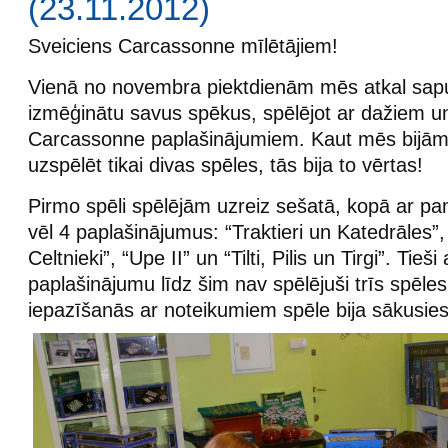
(23.11.2012)
Sveiciens Carcassonne mīlētājiem!
Vienā no novembra piektdienām mēs atkal sapul
izmēģinātu savus spēkus, spēlējot ar dažiem 
Carcassonne paplašinājumiem. Kaut mēs bijām 
uzspēlēt tikai divas spēles, tās bija to vērtas!
Pirmo spēli spēlējām uzreiz sešatā, kopā ar pa
vēl 4 paplašinājumus: “Traktieri un Katedrāles”, 
Celtnieki”, “Upe II” un “Tilti, Pilis un Tirgi”. Tieš
paplašinājumu līdz šim nav spēlējuši trīs spēles
iepazīšanās ar noteikumiem spēle bija sākusies