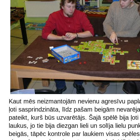
Kaut mēs neizmantojām nevienu agresīvu papla
ļoti sasprindzināta, līdz pašam beigām nevarēj
pateikt, kurš būs uzvarētājs. Šajā spēlē bija ļoti
laukus, jo tie bija diezgan lieli un solīja lielu pu
beigās, tāpēc kontrole par laukiem visas spēle