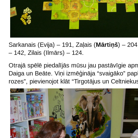
Sarkanais (Evija) – 191, Zaļais (
Mārtiņš
) – 204
– 142, Zilais (Ilmārs) – 124.
Otrajā spēlē piedalījās mūsu jau pastāvīgie apme
Daiga un Beāte. Viņi izmēģināja “svaigāko” pap
rozes”, pievienojot klāt “Tirgotājus un Celtnieku