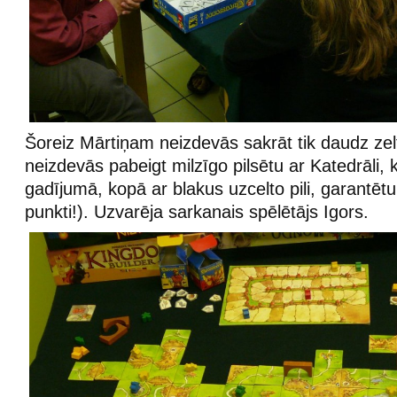
Šoreiz Mārtiņam neizdevās sakrāt tik daudz zel
neizdevās pabeigt milzīgo pilsētu ar Katedrāli,
gadījumā, kopā ar blakus uzcelto pili, garantē
punkti!). Uzvarēja sarkanais spēlētājs Igors.