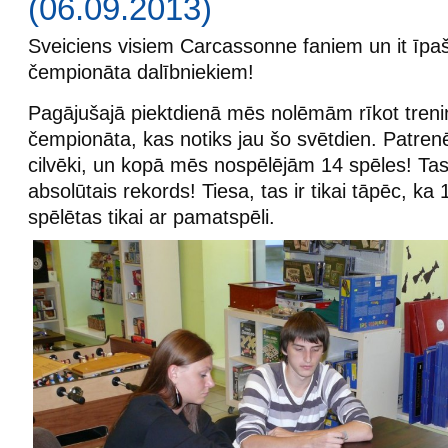
(06.09.2013)
Sveiciens visiem Carcassonne faniem un it īpa
čempionāta dalībniekiem!
Pagājušajā piektdienā mēs nolēmām rīkot treni
čempionāta, kas notiks jau šo svētdien. Patrenē
cilvēki, un kopā mēs nospēlējām 14 spēles! Ta
absolūtais rekords! Tiesa, tas ir tikai tāpēc, ka
spēlētas tikai ar pamatspēli.