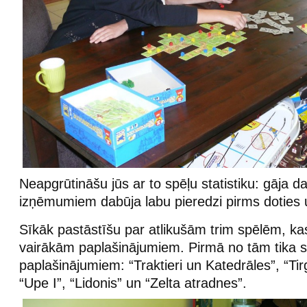
Neapgrūtināšu jūs ar to spēļu statistiku: gāja da
izņēmumiem dabūja labu pieredzi pirms doties u
Sīkāk pastāstīšu par atlikušām trim spēlēm, kas
vairākām paplašinājumiem. Pirmā no tām tika s
paplašinājumiem: “Traktieri un Katedrāles”, “Tirg
“Upe I”, “Lidonis” un “Zelta atradnes”.