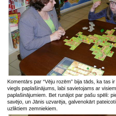
Komentārs par “Vēju rozēm” bija tāds, ka tas ir
viegls paplašinājums, labi savietojams ar visi
paplašinājumiem. Bet runājot par pašu spēli: 
savējo, un Jānis uzvarēja, galvenokārt pateicoti
uzliktiem zemniekiem.