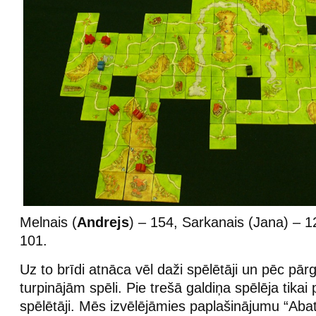
Melnais (
Andrejs
) – 154, Sarkanais (Jana) – 12
101.
Uz to brīdi atnāca vēl daži spēlētāji un pēc p
turpinājām spēli. Pie trešā galdiņa spēlēja tikai
spēlētāji. Mēs izvēlējāmies paplašinājumu “Abat