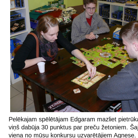
Pelēkajam spēlētājam Edgaram mazliet pietrūka 
viņš dabūja 30 punktus par preču žetoniem. Šaj
viena no mūsu konkursu uzvarētājiem Agnese.