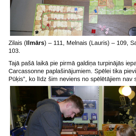
Zilais (
Ilmārs
) – 111, Melnais (Lauris) – 109, S
103.
Tajā pašā laikā pie pirmā galdiņa turpinājās iep
Carcassonne paplašinājumiem. Spēlei tika piev
Pūķis”, ko līdz šim neviens no spēlētājiem nav s