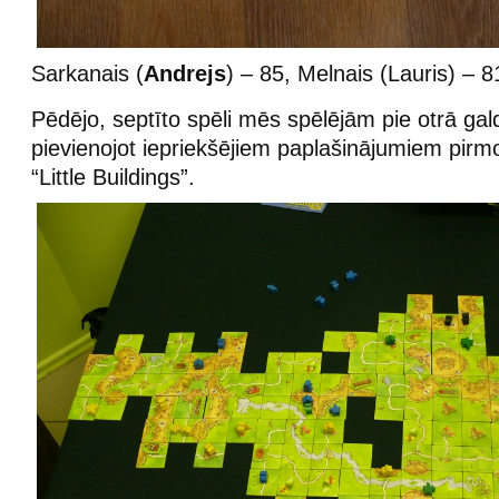
Sarkanais (
Andrejs
) – 85, Melnais (Lauris) – 8
Pēdējo, septīto spēli mēs spēlējām pie otrā gal
pievienojot iepriekšējiem paplašinājumiem pirmo
“Little Buildings”.