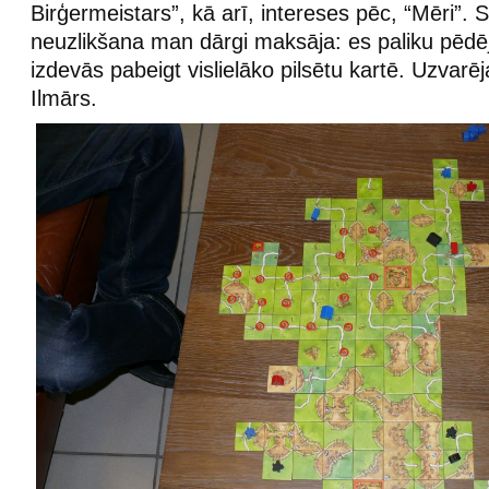
Birģermeistars”, kā arī, intereses pēc, “Mēri”. S
neuzlikšana man dārgi maksāja: es paliku pēdē
izdevās pabeigt vislielāko pilsētu kartē. Uzvarēja
Ilmārs.