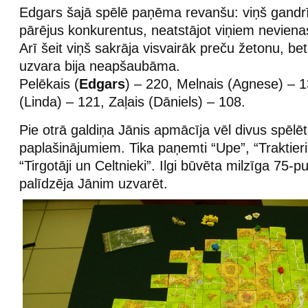
Edgars šajā spēlē paņēma revanšu: viņš gandrī
pārējus konkurentus, neatstājot viņiem neviena
Arī šeit viņš sakrāja visvairāk preču žetonu, bet
uzvara bija neapšaubāma.
Pelēkais (
Edgars
) – 220, Melnais (Agnese) – 1
(Linda) – 121, Zaļais (Dāniels) – 108.
Pie otrā galdiņa Jānis apmācīja vēl divus spēlēt
paplašinājumiem. Tika paņemti “Upe”, “Traktier
“Tirgotāji un Celtnieki”. Ilgi būvēta milzīga 75-p
palīdzēja Jānim uzvarēt.