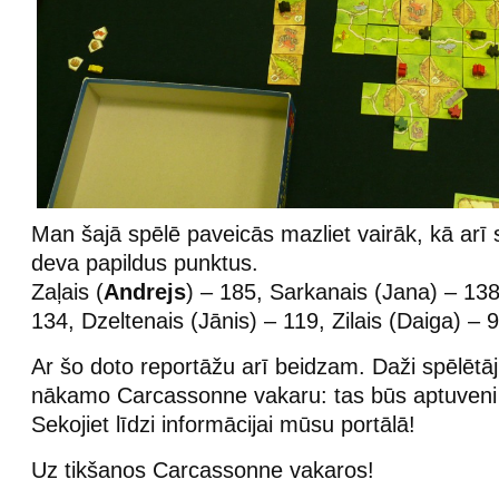
Man šajā spēlē paveicās mazliet vairāk, kā arī 
deva papildus punktus.
Zaļais (
Andrejs
) – 185, Sarkanais (Jana) – 138
134, Dzeltenais (Jānis) – 119, Zilais (Daiga) – 9
Ar šo doto reportāžu arī beidzam. Daži spēlētāji
nākamo Carcassonne vakaru: tas būs aptuveni
Sekojiet līdzi informācijai mūsu portālā!
Uz tikšanos Carcassonne vakaros!