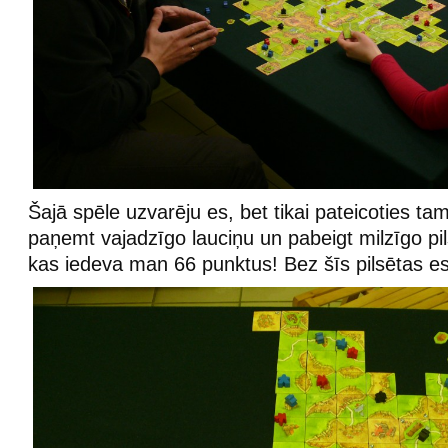
Šajā spēle uzvarēju es, bet tikai pateicoties t
paņemt vajadzīgo lauciņu un pabeigt milzīgo pils
kas iedeva man 66 punktus! Bez šīs pilsētas es