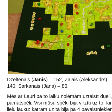
Dzeltenais (
Jānis
) – 152, Zaļais (Aleksandrs) –
140, Sarkanais (Jana) – 86.
Mēs ar Lauri pa to laiku nolēmām uztaisīt dueli, 
pamatspēli. Visi mūsu spēki bija virzīti uz to, l
lielu lauku: katram uz tā bija pa 4 pavalstniekie