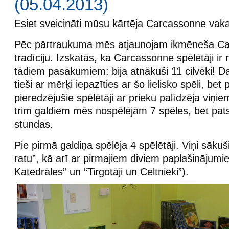
(05.04.2013)
Esiet sveicināti mūsu kārtēja Carcassonne vaka
Pēc pārtraukuma mēs atjaunojam ikmēneša Ca
tradīciju. Izskatās, ka Carcassonne spēlētāji ir 
tādiem pasākumiem: bija atnākuši 11 cilvēki! D
tieši ar mērķi iepazīties ar šo lielisko spēli, bet 
pieredzējušie spēlētāji ar prieku palīdzēja viņi
trim galdiem mēs nospēlējām 7 spēles, bet pat
stundas.
Pie pirmā galdiņa spēlēja 4 spēlētāji. Viņi sākuš
ratu”, kā arī ar pirmajiem diviem paplašinājumie
Katedrāles” un “Tirgotāji un Celtnieki”).