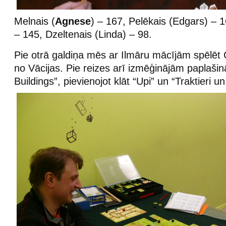
Melnais (
Agnese
) – 167, Pelēkais (Edgars) – 1
– 145, Dzeltenais (Linda) – 98.
Pie otrā galdiņa mēs ar Ilmāru mācījām spēlē
no Vācijas. Pie reizes arī izmēģinājām paplašinā
Buildings”, pievienojot klāt “Upi” un “Traktieri u