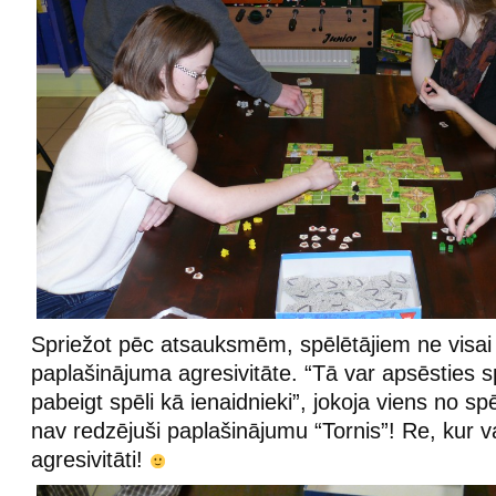
Spriežot pēc atsauksmēm, spēlētājiem ne visai 
paplašinājuma agresivitāte. “Tā var apsēsties s
pabeigt spēli kā ienaidnieki”, jokoja viens no spē
nav redzējuši paplašinājumu “Tornis”! Re, kur v
agresivitāti!