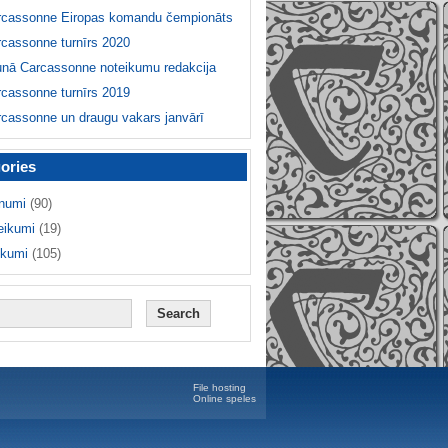
rcassonne Eiropas komandu čempionāts
cassonne turnīrs 2020
unā Carcassonne noteikumu redakcija
cassonne turnīrs 2019
cassonne un draugu vakars janvārī
ories
numi
(90)
eikumi
(19)
ikumi
(105)
File hosting
Online speles