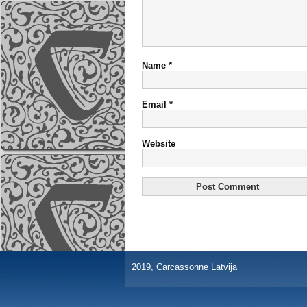
Name
*
Email
*
Website
2019, Carcassonne Latvija