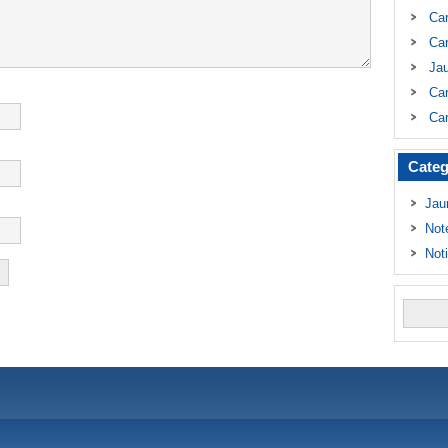
Ca
Car
Ja
Car
Car
Categ
Jau
Not
Not