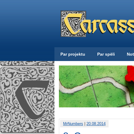
Par projektu
Par spēli
Not
MrNumbers
|
20.08.2014