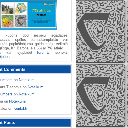
žu kupons dod iespēju iegadāties
ssonne
spēles pamatkomplektu vai
u tās paplašinājumu galda spēļu veikalā
(Rīga, Kr. Barona ielā 55) ar
7% atlaidi
.
nu var lejuplādēt
forumā
, iepriekš
ējoties
.
nt Comments
umbers
on
Noteikumi
ars Tiltanovs
on
Noteikumi
umbers
on
Noteikumi
ba
on
Noteikumi
yalex
on
Kontakti
t Posts