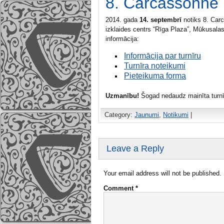
8. Carcassonne 
2014. gada
14. septembrī
notiks 8. Car
izklaides centrs “Rīga Plaza”, Mūkusalas
informācija:
Informācija par turnīru
Turnīra noteikumi
Pieteikuma forma
Uzmanību!
Šogad nedaudz mainīta turnī
Category:
Jaunumi
,
Notikumi
|
Leave a Reply
Your email address will not be published.
Comment
*