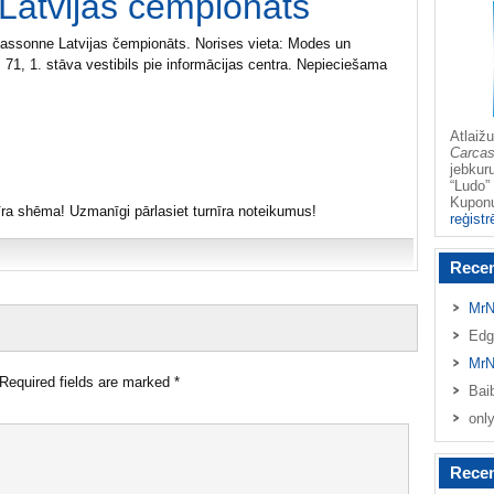
Latvijas čempionāts
cassonne Latvijas čempionāts. Norises vieta: Modes un
 71, 1. stāva vestibils pie informācijas centra. Nepieciešama
Atlai
Carca
jebkur
“Ludo” 
Kupo
ra shēma! Uzmanīgi pārlasiet turnīra noteikumus!
reģistr
Rece
MrN
Edg
MrN
Required fields are marked
*
Bai
onl
Recen